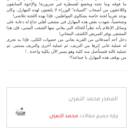
ما فوقه وما تحته ويخضع لقسطرة غير ضرورية! والإخوة السابقون
واللاحقون من أصحاب "السيادة" الوزراء لا يلتفتون لهذه المهازل، وكان
يوجد تقريباً لجنة خاصة بشكاوى المواطنين، فإذا بهذه اللجنة تتلاشى!
وشخصياً، شهدت بعض هذه المهازل في مشفى أهلي تذاع له دعاية على
وسائل الإعلام بأنه نظراً للحالة التي يعاني منها الشعب اليمني، فإن هذا
المشفى يوفر للمريض الكشف المجاني!
دخل أحد أصدقائي من القرية يعاني من حصوات الكلى، فإذا به تجرى
له عملية عانى إثرها من النزيف، ثم عملية أخرى والنزيف يستمر، ثم
عملية ثالثة فتستأصل منه كلية وهو يسير الآن بكلية واحدة...!
من يوقف هذه المهازل يا جماعة؟!
المصدر
محمد التعزي
زيارة جميع مقالات:
محمد التعزي