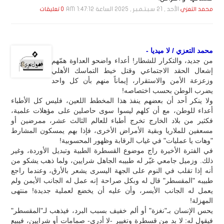
الأحد , 21 سـبـتـمـبـر , 2025 الساعة 1:47:12 AM
محمد التعزي
0 تعليقات
محمد التعزي / لا ميديا -
من جديد، والتكرار للشطار! أعداء واضحو العداوة همّهم
إشعال الحقد الاجتماعي وقتل خيط التماسك الأهلي
وزعزعة الأمن والاستقرار، إيماناً منهم بأن كل واحد
يضرب الوطن بحسب اختصاصه!
ولا ينكر أحد أن بعضهم ينفذ هذا المخطط اللعين، فليس كل الأطباء
أعداء للوطن، مع أن كلهم ليسوا سوى حاصلين على مؤهلات علمية،
فكثير من بلاد الخارج تخرج أطباء للعالم الثالث عشر، ممرضين أو
مسعفين للملاريا وبقية الأمراض الأخرى، فإذا بهم يمسكون المشارط
"وهات يا عمليات" في غياب الرقابة وظهور المحسوبية!
في الفترة الأخيرة راج موضوع القسطرة الطبية وتبديل الأوردة، وغير
ذلك. وزميل جامعي غيّر له طبيبه الجاهل شرايين، ولما ذهب يشكو من
أنه إذا تقلب في النوم على الجهة اليسرى يشعر بالأرق، وعندما راجع
طبيبه "المقسطر" قال له وبكل صراحة إنه عمل له الجانب الأيمن ولم
يعمل له الجانب الأيسر، وأن عليه أن يخضع لعملية جديدة! منتهى
المهزلة!
يحس الإنسان بـ"نغزة" أو ألم خفيف بسبب البرد، فيذهب لـ"المقسطر"
فيقول له: لا بد من قسطرة وتغيير -لا أدري- صمامات أو شرايين، فيبيع