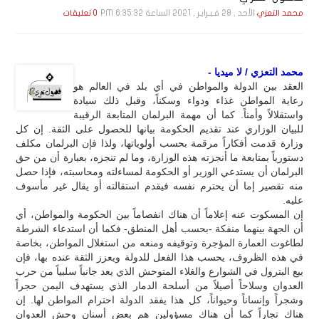
الأحد , 28 فـبـرايـر , 2021 الساعة 6:35:32 PM
محمد التعزي
0 تعليقات
محمد التعزي / لا ميديا -
العقد بين الدولة والمواطن في أي بلد في العالم هو
رعاية المواطن غذاء ودواء وسكناً، وقبل ذلك سيادة
واستقلالاً وأمناً. كما أن مهمة البرلمان المتابعة الرقيبة
للبيان الوزاري عند تقديم الحكومة بيانها للحصول على الثقة. إن كل
وزارة قدمت أفكاراً مرقمة بحسب أولوياتها، ولذا فإن البرلمان مكلف
دستورياً بمتابعة ما أنجزته هذه الوزارة، وما لم تنجزه، بعبارة أن من حق
البرلمان أن يستدعي الوزير أو الحكومة لمساءلته ومحاسبته، فإذا حصل
منه تقصير إما أن يحترم نفسه فيقدم استقالته أو يقال غير مأسوف
عليه.
إن المسكوت عنه إعلاماً أن هناك انفصاماً بين الحكومة والمواطن، أي
أن الجهة بينهما منفكة -بحسب أهل المنطق- فكما أن استدعاء الشرطة
لطاغوت العمارة المؤجرة وتوقيفه ومنعه من استغلال المواطن، بخاصة
في هذه الظروف، يحسب هذا الفعل للدولة ويعزز الثقة عنده بها، فإن
بيع البترول في الشوارع والغلاء المتوحش الذي يعد جانباً سلبياً من حرب
العدوان وسلاحاً أصيلاً من أسلحة الدمار الذي يستهدف اليمن حجراً
وشجراً وإنساناً وحيواناً، كل هذا يفقد الدولة احترام المواطن لها. إن
هناك تجاراً كما أن هناك مسؤولين هم بعض أسنان وحش العدوان