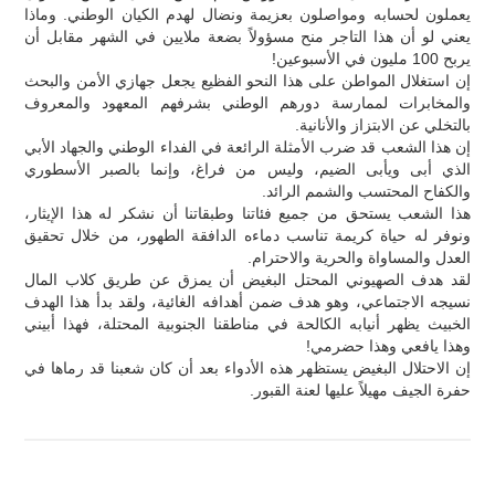
يعملون لحسابه ومواصلون بعزيمة ونضال لهدم الكيان الوطني. وماذا
يعني لو أن هذا التاجر منح مسؤولاً بضعة ملايين في الشهر مقابل أن
يربح 100 مليون في الأسبوعين!
إن استغلال المواطن على هذا النحو الفظيع يجعل جهازي الأمن والبحث
والمخابرات لممارسة دورهم الوطني بشرفهم المعهود والمعروف
بالتخلي عن الابتزاز والأنانية.
إن هذا الشعب قد ضرب الأمثلة الرائعة في الفداء الوطني والجهاد الأبي
الذي أبى ويأبى الضيم، وليس من فراغ، وإنما بالصبر الأسطوري
والكفاح المحتسب والشمم الرائد.
هذا الشعب يستحق من جميع فئاتنا وطبقاتنا أن نشكر له هذا الإيثار،
ونوفر له حياة كريمة تناسب دماءه الدافقة الطهور، من خلال تحقيق
العدل والمساواة والحرية والاحترام.
لقد هدف الصهيوني المحتل البغيض أن يمزق عن طريق كلاب المال
نسيجه الاجتماعي، وهو هدف ضمن أهدافه الغائية، ولقد بدأ هذا الهدف
الخبيث يظهر أنيابه الكالحة في مناطقنا الجنوبية المحتلة، فهذا أبيني
وهذا يافعي وهذا حضرمي!
إن الاحتلال البغيض يستظهر هذه الأدواء بعد أن كان شعبنا قد رماها في
حفرة الجيف مهيلاً عليها لعنة القبور.