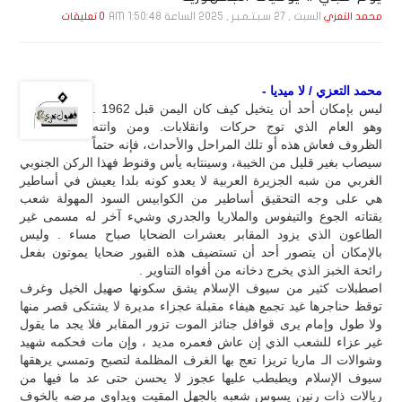
السبت , 27 سـبـتـمـبـر , 2025 الساعة 1:50:48 AM
محمد التعزي
0 تعليقات
محمد التعزي / لا ميديا -
ليس بإمكان أحد أن يتخيل كيف كان اليمن قبل 1962 .
وهو العام الذي توج حركات وانقلابات. ومن واتته
الظروف فعاش هذه أو تلك المراحل والأحداث، فإنه حتماً
سيصاب بغير قليل من الخيبة، وسينتابه يأس وقنوط فهذا الركن الجنوبي
الغربي من شبه الجزيرة العربية لا يعدو كونه بلدا يعيش في أساطير
هي على وجه التحقيق أساطير من الكوابيس السود المهولة شعب
يقتاته الجوع والتيفوس والملاريا والجدري وشيء آخر له مسمى غير
الطاعون الذي يزود المقابر بعشرات الضحايا صباح مساء . وليس
بالإمكان أن يتصور أحد أن تستضيف هذه القبور ضحايا يموتون بفعل
رائحة الخبز الذي يخرج دخانه من أفواه التناوير .
اصطبلات كثير من سيوف الإسلام يشق سكونها صهيل الخيل وغرف
توقظ حناجرها غيد تجمع هيفاء مقبلة عجزاء مديرة لا يشتكى قصر منها
ولا طول وإمام يرى قوافل جنائز الموت تزور المقابر فلا يجد ما يقول
غير عزاء للشعب الذي إن عاش فعمره مديد ، وإن مات فحكمه شهید
وشوالات الـ ماريا تريزا تعج بها الغرف المظلمة لتصبح وتمسي يرهقها
سيوف الإسلام ويطبطب عليها عجوز لا يحسن حتى عد ما فيها من
ريالات ذات رنين يسوس شعبه بالجهل المقيت ويداوي مرضه بالخوف