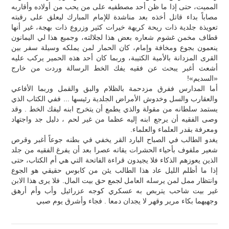
المميت، حتى إذا ما ظن أحد مصطفيه على من يحب من أولاده وأقاربه
مصاباً بداء قاتل أخذه بعد مناشدة للإمام المبارك ليعلق على رقبته
تعويذة جلدية ذات ريحة كريهة خيرات كثير وزروع ذات بهجة، غير أنها
قطاف مخمن غشوم شعاره بعض هذا لجلالته، وجميع هذا لي اليمانون
ينعمون بجوع ومخافة وإمام، كان الحمار لمن يملكه وسيلة سفر بين
القرى المزدانة بالأمية الكتيبة، وربما كان أحد هذه الحمير يركب عليه
أشعث أغبر يبحث عن فقيه يفك الخط الرسالة وردت من خارج
«السديم»!
أما المدارس ففرق مزدحمة بالظلام والبق والقمل وربما الأفاعي
والعقارب والسل وخدوش الأمراض الجلدية رئيسها ... ففي الكتاب الذي
يستمد سلطانه من مقولة والذي يطمع أن يتخرج ابنه ليفك الخط . وقد
وصى الفقيه أن يرجع ابنه إليه عظما من غير لحم ، دليل جد واجتهاد
ومعرفة بقدر العلماء والعلماء.
يغدو الطالب في الصباح البارد القر يخفي في بطنه جوعاً أغبر وقرص
شعير ملفوف بأحياء الحشرات يقاته عصرا بعد أن يفرغ الفقيه من جلد
الذين يعوزهم الذكاء فلا يجيدون قراءة الفاتحة التي هي أم الكتاب، حتى
إذا ما أظلم الليل عاد هذا الطالب يئن من كابوس حقيقي هو الجوع
وانتظار ممل لمن يرسله العامل لجمع حق بيت المال. فلا يرى هذا الابن
غير بيت شاحب يتربص به عسكري كوجه عزرائيل وأب وأم أرهق
وجهيهما بكاء مرير وقهر لا يجدان دمعا . فجاء وأشرق يوم صبي