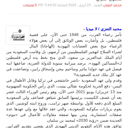
السبت , 23 أبـريـل , 2022 الساعة 11:44:50 PM
محمد التعزي
0 تعليقات
محمد التعزي / لا ميديا -
تآمر زعماء العرب، من 1948 حتى الآن، على قضية
فلسطين، بل وأشارت بعض الوثائق إلى أن بعض هؤلاء
الزعماء منح بعض العصابات اليهودية (الهاجانا) المال
لشراء السلاح لتهجير الفلسطينيين من أرضهم، بل وقامت السعودية من
أيام الملك عبدالعزيز بن سعود، الذي منح بخط يده أرض فلسطين
لـ»المساكين اليهود»، برصد ميزانية سنوية للدولة العبرية، ضاعفها ابنه
فيصل في عهد جولدا مائير ومناحيم بيجن وإسحاق رابين، وتضاعفت في
عهد كل ملك جديد للسعودية!!
وقدم ولي عهد السعودية -ناشر خاشقجي في تركيا وقاتل الأطفال في
اليمن- دفع الجزية لحكومة نفتالي بينيت، الذي رأس الحكومة الصهيونية
منذ 13 حزيران/ يونيو 2021 حتى الآن، وهو رئيس الوزراء الثالث عشر
بعد أن عصف الكنيست برئيسها السابق نتنياهو. فضاعف ولي السعودية
المبلغ الذي دفعه للأول بواسطة صهر ترامب، وزوج ابنته كوشنير، الذي
يقوم بزيارات مكوكية للسعودية، والتي عقد خلالها مع ولي عهدها عدة
صفقات استثمارية، ومن بينها صفقة مقاولات للأعمال في «نيوم»
الجديدة ضمن «رؤية 2030» لمحمد بن سلمان.
توافق هذه الأيام التقويم الديني اليهودي الذي يقضي بتقديم القرابين