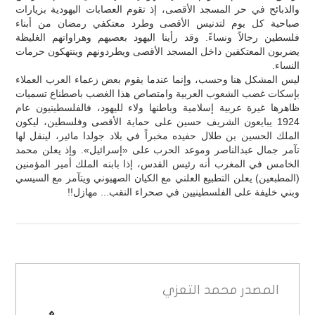
والذبائح في حر المسجد الأقصى، إذ تقوم العصابات اليهودية بزيارات
صباحية كل يوم لتدنيس الأقصى وطرد معتكفي رمضان من أبناء
فلسطين رجالاً ونساءً. وقد رأينا اليهود بعصيهم وهراواتهم الغليظة
يضربون المعتكفين داخل المسجد الأقصى ويطردونهم وينتهكون حرمات
النساء.
ليس المشكل هنا وحسب، وإنما عندما يقوم بعض زعماء العرب العملاء
بإسكات غضب الشعوب العربية وامتصاص هذا الغضب باصطناع تسميات
ظاهرها غيرة عربية إسلامية وباطنها ولاء لليهود، فالفلسطينيون عام
1924 يبايعون الشريف حسين على حماية الأقصى وفلسطين، ليكون
الملك الحسين بن طلال حفيده مخبراً في بلاد جولدا مائير، لينقل لها
تآمر جمال عبدالناصر وموعد الحرب على «إسرائيل». وإذ يعلن محمد
الخامس في المغرب أنه رئيس القدس، إذا بابنه الملك أمير المؤمنين
(المطبعين) يعلن التطبيع العلني مع الكيان الصهيوني ويتآمر مع السيسي
وبني خليفة على الفلسطينيين في صحراء النقب... مهازل!!
المصدر
محمد التعزي