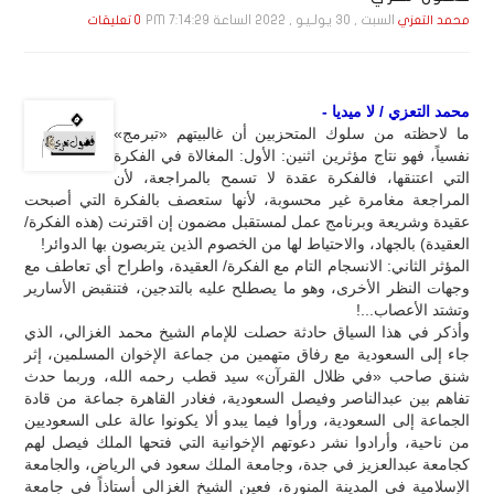
السبت , 30 يـولـيـو , 2022 الساعة 7:14:29 PM
محمد التعزي
0 تعليقات
محمد التعزي / لا ميديا -
ما لاحظته من سلوك المتحزبين أن غالبيتهم «تبرمج»
نفسياً، فهو نتاج مؤثرين اثنين: الأول: المغالاة في الفكرة
التي اعتنقها، فالفكرة عقدة لا تسمح بالمراجعة، لأن
المراجعة مغامرة غير محسوبة، لأنها ستعصف بالفكرة التي أصبحت
عقيدة وشريعة وبرنامج عمل لمستقبل مضمون إن اقترنت (هذه الفكرة/
العقيدة) بالجهاد، والاحتياط لها من الخصوم الذين يتربصون بها الدوائر!
المؤثر الثاني: الانسجام التام مع الفكرة/ العقيدة، واطراح أي تعاطف مع
وجهات النظر الأخرى، وهو ما يصطلح عليه بالتدجين، فتنقبض الأسارير
وتشتد الأعصاب...!
وأذكر في هذا السياق حادثة حصلت للإمام الشيخ محمد الغزالي، الذي
جاء إلى السعودية مع رفاق متهمين من جماعة الإخوان المسلمين، إثر
شنق صاحب «في ظلال القرآن» سيد قطب رحمه الله، وربما حدث
تفاهم بين عبدالناصر وفيصل السعودية، فغادر القاهرة جماعة من قادة
الجماعة إلى السعودية، ورأوا فيما يبدو ألا يكونوا عالة على السعوديين
من ناحية، وأرادوا نشر دعوتهم الإخوانية التي فتحها الملك فيصل لهم
كجامعة عبدالعزيز في جدة، وجامعة الملك سعود في الرياض، والجامعة
الإسلامية في المدينة المنورة، فعين الشيخ الغزالي أستاذاً في جامعة