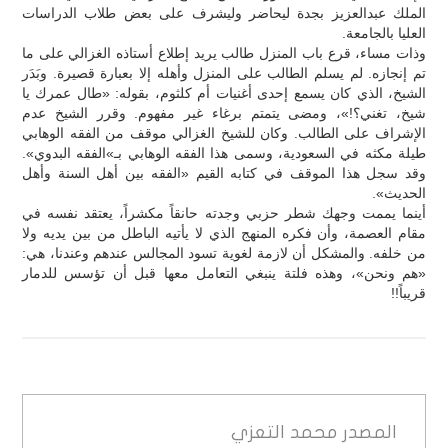
الملك عبدالعزيز بجدة ليحاضر وليشرف على بعض طلاب الدراسات
العليا بالجامعة.
وذات مساء، قرع باب المنزل طالب يريد إطلاع أستاذه الغزالي على ما
تم إنجازه. لم يسلم الطالب على المنزل وأهله إلا بعبارة قصيرة. وبَدَر
الشيخ، الذي كان يسمع إحدى أغنيات أم كلثوم، بقوله: «طال عمرك يا
شيخ، تغني؟!»، ومضى يتمتم برغاء غير مفهوم. وقرر الشيخ عدم
الإشراف على الطالب. وكان للشيخ الغزالي موقف من الفقه الوهابي
طيلة مكثه في السعودية، وسمى هذا الفقه الوهابي بـ»الفقه البدوي».
وقد سجل هذا الموقف في كتابه القيم «الفقه بين أهل السنة وأهل
الحديث».
أينما يممت وجهك شطر حزبي وجدته حانقاً مكشراً، يعتقد نفسه في
مقام العصمة، وأن فكره المنهج الذي لا يأتيه الباطل من بين يديه ولا
من خلفه. والمشكل أن لازمة لغوية تسود المجالس عندهم وعندنا، هي:
«هم ونحن»، وهذه فلتة ينبغي التعامل معها قبل أن تؤسس للدمار
قريباً!!
المصدر
محمد التعزي