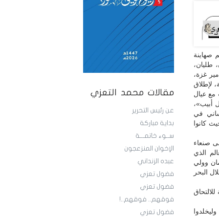
 صهاينة
، طليان،
مير غزة،
، لإطلاق
مقالات محمد التعزي
 مع عيال
ل أبيب»،
عن رئيس التحرير
ساني في
يث كانوا
بداية مباركة
ســوء خاتمـــة
لى صنعاء
الإخوان المنزعجون
لم الذي
عبده الزنداني
ان وولي
ال البحر
فضول تعزي
فضول تعزي
للالتحاق
فوقهم.. فوقهم..!
 وليخلدوا
فضول تعزي