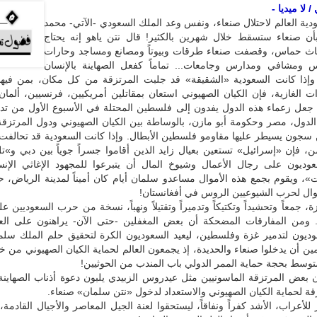
 لا ميديا -
ية العالم لاحتلال صنعاء، ونفس وعد الملك السعودي -الآتي- محمد
ن صنعاء ستسقط خلال شهرين بالكثير! قال نتن ياهو إنه يحتاج
اث حماس، وقصفت صنعاء طرقات وبيوتاً ومصانع ومساجد وحارات
 ومشافي ومدارس وجامعات... تماماً كفعل الصهاينة بالإنسان
وإذا كانت السعودية «الشقيقة» قد جلبت المرتزقة من كل مكان، بمن فيهم
ات الغازية، فإن الكيان الصهيوني استعان بمقاتلين أمريكيين، فرنسيين، ألمان
ما جعل زعماء هذه الدول يفدون إلى فلسطين المحتلة في الأسبوع الأول من تد
لدول، مصر وحكومة أبو مازن، بالوساطة بين الكيان الصهيوني ودول المرتزقة
 سجون يسيطر عليها مقاومو فلسطين الأبطال. وإذا كانت السعودية قد تحالفت
ن، فإن «إسرائيل» تستعين بعيال زايد الذين أقاموا جسراً جوياً بين دبي و»ت
ديون على رجال الأعمال وشيوخ المال أن يتبرعوا للمجهود الإغاثي الإن
، ويقوم بجمع هذه الأموال مساعدو سلمان أيام كان أميناً لمدينة الرياض، ح
وال لحرب الشيوعيين الروس في أفغانستان!
 جمعاً وتحشيداً وتكتيكاً وتدميراً وتقتيلاً ونهباً، نسخة من حرب السعوديين ع
ومن المفارقات المضحكة أن بعض المغفلين -حتى الآن- يراهنون على العا
وديون لتدمير غزة وفلسطين، ليعيد السعوديون الكرة لتحقيق حلم الملك سلم
مين أن يدخلوا صنعاء والحديدة، إذ يجمعون العالم لحماية الكيان الصهيوني من خل
متوسط بحجة حماية الممر الدولي باب المندب من الحوثيين!
 بعض المرتزقة الماسونيين مثل عيدروس الزبيدي يلبون دعوة أذناب الصهاينة 
زقة لحماية الكيان الصهيوني والاستعداد لدخول «نتن سلمان» صنعاء.
 للأعراب، الأشد كفراً ونفاقاً، ليستحقوا لعنة الجيل المعاصر والأجيال القادمة،