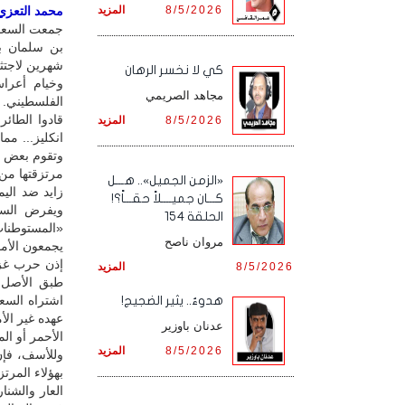
8/5/2026
المزيد
محمد التعزي /
جمعت السعود
بن سلمان بأ
شهرين لاجتث
كي لا نخسر الرهان
وخيام أعراس
مجاهد الصريمي
الفلسطيني. 
قادوا الطائر
8/5/2026
المزيد
انكليز... م
وتقوم بعض ا
مرتزقتها من
«الزمن الجميل».. هـــل
زايد ضد اليم
كـــان جميــــلاً حقـــاً؟!
ويفرض السعو
الحلقة 154
«المستوطنات»
مروان ناصح
يجمعون الأم
إذن حرب غزة،
8/5/2026
المزيد
طبق الأصل. 
اشتراه السع
هدوءٌ.. يثير الضجيج!
عهده غير الأ
عدنان باوزير
الأحمر أو ال
8/5/2026
المزيد
وللأسف، فإن
بهؤلاء المرت
العار والشنار