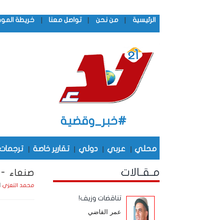
|
|
|
الرئيسية
من نحن
تواصل معنا
خريطة المو
#خبر_وقضية
محلي
|
عربي
|
دولي
|
تقارير خاصة
|
ترجمات
مـقـالات
صنعاء -
الأثنين
محمد التعزي
تناقضات وزيف!
عمر القاضي