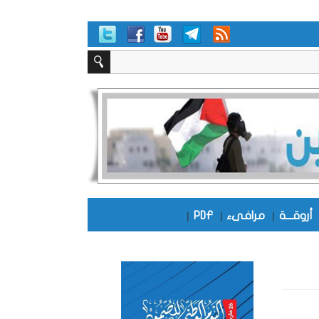
أروقـــة
|
مرافىء
|
PDF
|