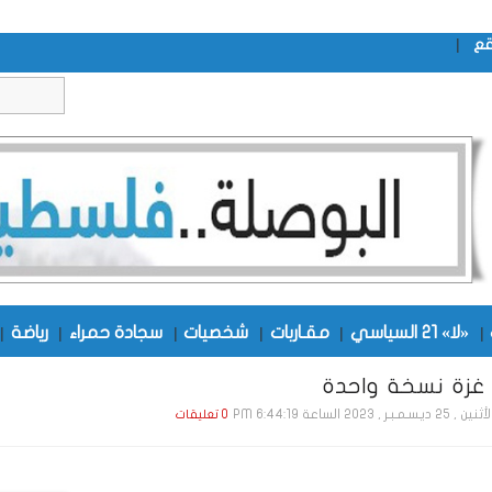
|
قع
|
«لا» 21 السياسي
|
مقـاربات
|
شخصيات
|
سجادة حمراء
|
رياضة
|
 غزة نسخة واحدة
 , 25 ديـسـمـبـر , 2023 الساعة 6:44:19 PM
0 تعليقات