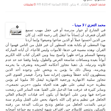
الثلاثاء , 4 يـنـاير , 2022 الساعة 6:23:41 PM
محمد التعزي
0 تعليقات
محمد التعزي / لا ميديا -
في الشارع أو جوار مدرسة أو في حفل مهيب تسمع
القرآن فتعرف أن إنساناً ما انتقل إلى رحمة الله، إن كان
من الذين أحسنوا عملاً أو الذين ضاعوا وضيعوا! وإنما أردنا
بهذا المعطى أو بكتابة هذه السطور أن غير قليل من الناس فهموا أن
القرآن -وهذه مصيبة في حدها- للأموات وليس للأحياء، أن آياته المباركة
وضعها المسلم وراءه ظهرا وأصبح بيننا وبين القرآن كتاب الله الكريم
أبواناً بعيدة ومسافات شاسعة العرض والطول، وليتنا وقفنا عند حد عدم
تلاوته وترتيله، بل ذهبنا نتجاوز أحكامه الصريحة ونقترف ما يحرمه
ويجرمه، ومثال ذلك ما يؤمن به ويحض على وجوده أحد الذين
يستظهرون آياته حفظاً ويتقنون إعرابه نصباً وجراً، فيصدر الفتوى التي
تتجاوز سلبية الانتهازية ورجعية الانتهازية ليقتل 30 مليونا لم يؤمن
بنظرية حزبه ليبقى على ظهر هذه الحياة مليون «حزبي تجمعي»،
ومنابر كثيرة قد عرفت هذا الدخيل على الفتيا. هذه المنابر التي رشحت
صراحة فيها ومن على أعوادها أن يكون أحد قيادات الإسلام الغالي
الجاهل في تنظيم يدعو إلى الله باجتهاد يحض على القتل ويلتزم سنة
ترمي بالمذنب الجاهل من شاهق وتذبح مرتكب البدعة من رقبته
بالسكين وتنتصر للإسلام حين اقتراف شبهة لتحشره مع جماعة أصحابه