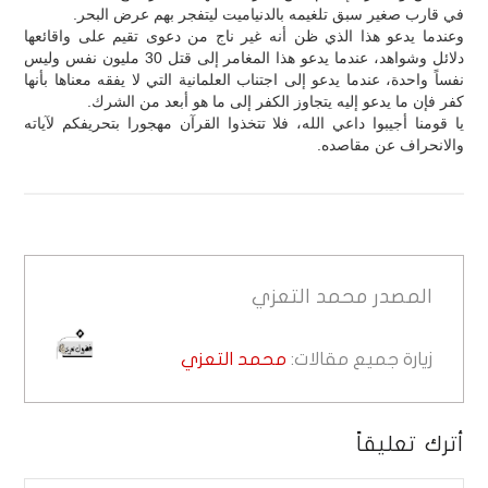
في قارب صغير سبق تلغيمه بالدنياميت ليتفجر بهم عرض البحر.
وعندما يدعو هذا الذي ظن أنه غير ناج من دعوى تقيم على واقائعها
دلائل وشواهد، عندما يدعو هذا المغامر إلى قتل 30 مليون نفس وليس
نفساً واحدة، عندما يدعو إلى اجتناب العلمانية التي لا يفقه معناها بأنها
كفر فإن ما يدعو إليه يتجاوز الكفر إلى ما هو أبعد من الشرك.
يا قومنا أجيبوا داعي الله، فلا تتخذوا القرآن مهجورا بتحريفكم لآياته
والانحراف عن مقاصده.
المصدر
محمد التعزي
زيارة جميع مقالات:
محمد التعزي
أترك تعليقاً