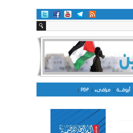
أروقـــة
|
مرافىء
|
PDF
|