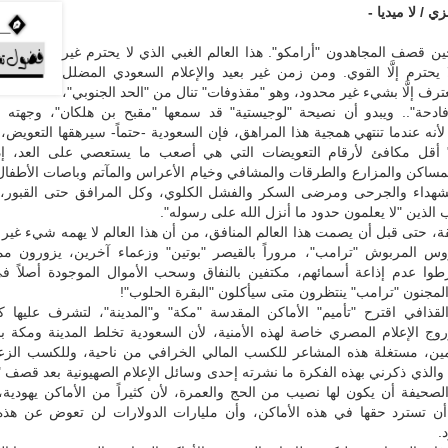
ي / لا ميديا -
ن قصف المجاهدون "أرامكو". هذا العالم الغبي الذي لا يحترم غير
 يحترم إلَّا القوي. ومن زمن غير بعيد والإعلام السعودي المضلل
ترف إلَّا بشيء غير محدود، وهو "مقذوفات" تنال من "الحد الجنوبي"،
فادحة".. ويبدو أن نصيحة "لوجيستية" قد سمعها "مقبح بن هلكان"، وجهته ل
أنه عندما تنتهي همجية هذا المراهق، فإن السعودية -حتماً- سيرهقها التعويض
" أقل مكافئ لأرقام التعويضات التي هي أصعب ما يستعصي على العد، 
مساكن والمزارع والطرقات والمشافي وخيام الأعراس والمآتم وباصات الأطفال 
شهداء والجرحى ومرضى السكر والفشل الكلوي، وكل المرافق حتى القبور،
ب الذين "لا يعلمون حدود ما أنزل الله على رسوله".
ة، حتى قبل أن يصمت هذا العالم المنافق، من أن هذا العالم لا يهمه شيء غير
مهووس المربوش "ترامب"، مروراً بالقيصر "بوتين" وزعماء آخرين، يزورون مم
وا عدم إذاعة أسمائهم، مكتفين بالنفاق وسحب الأموال الموجودة أصلاً في 
المجنون "ترامب" ينتظرون متى سيأكلون "البقرة الحلوب"!
القذافي اقترح "تأميم" الأماكن المقدسة "مكة" و"المدينة"، لتشرف عليها ك
روج الإعلام المصري خاصة لهذه الأمنية، لأن السعودية تخلط المدينة ومكة ب
مين، مستغلة هذه المشاعر للكسب المالي الخرافي من ناحية، وللكسب الز
والذي ذكرني بهذه الفكرة ما نشرته إحدى وسائل الإعلام الصهيونية بعد قصف "
صحيفة أن يكون لها نصيب من الحج والعمرة، لأن كثيراً من الأماكن يهودية،
 أن تسترد حقها في هذه الأماكن، وأن مليارات الدولارات لن تعوض عن هذه 
.