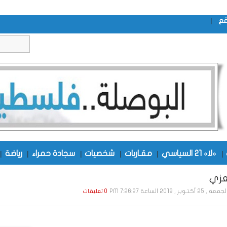
|
قع
|
«لا» 21 السياسي
|
مقـاربات
|
شخصيات
|
سجادة حمراء
|
رياضة
|
زي
 , 25 أكـتـوبـر , 2019 الساعة 7:26:27 PM
0 تعليقات