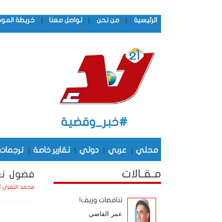
|
|
|
الرئيسية
من نحن
تواصل معنا
خريطة المو
#خبر_وقضية
محلي
|
عربي
|
دولي
|
تقارير خاصة
|
ترجمات
مـقـالات
فضول تع
الجمعة
محمد التعزي
تناقضات وزيف!
عمر القاضي