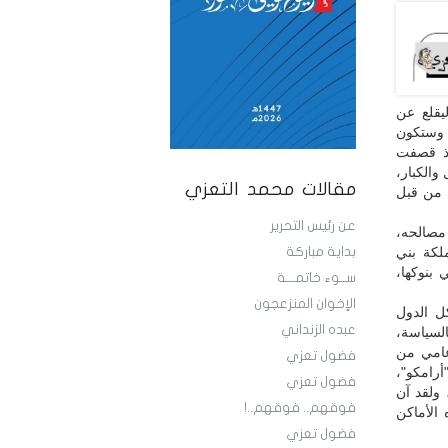
يقلع عن
، وستكون
إذ قصفت
والكبار،
مقالات محمد التعزي
 من قبل
عن رئيس التحرير
 مصالحه،
لكة بني
بداية مباركة
بنوكها،
ســوء خاتمـــة
الإخوان المنزعجون
ل الدول
عبده الزنداني
السياسة،
عامي من
فضول تعزي
أرامكو"،
فضول تعزي
 ولقد آن
فوقهم.. فوقهم..!
الأماكن
فضول تعزي