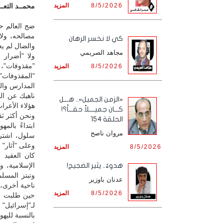
8/5/2026
المزيد
محمــد التعــز
ضج العالم حي
مصالحه، ولا
كي لا نخسر الرهان
والضال لم يع
مجاهد الصريمي
ولا "أضرار 
"مقذوفات"، ل
8/5/2026
المزيد
"المقذوفات
المدارس وال
ناهيك عن ال
«الزمن الجميل».. هـــل
هؤلاء الأعرا
كـــان جميــــلاً حقـــاً؟!
ونحن أكثر ثق
الحلقة 154
ابتداءً بال
مروان ناصح
سلول، اشترط
وعلى "آثار" 
8/5/2026
المزيد
كان العقيد 
الإسلامية، و
هدوءٌ.. يثير الضجيج!
وتبتز المسل
عدنان باوزير
ناحية أخرى، 
8/5/2026
المزيد
حين طلبت ال
لـ"إسرائيل"
بالنسبة لليهود