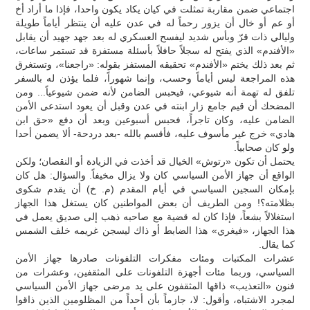
اجتماعي ضمن مقاربة تمثلت في كيان يكاد يكون واحدا، فإذا ما أراد أخ
أو عم أو خال أن يزور رحماً له في عدن عليه أن ينتظر أياماً طويلة
وليالي ذات قرّ وبأس شديد ليفسح العسكري له بعد جهد جهيد أن يقابل
«الأفندم» الذي يفتح له سجلاً حافلاً بأسئلة مستفزة قد تستمر ساعات،
ثم بعد ذلك يختم «الأفندم» تحقيقه المستفز بقوله: «راجعنا»، وتستغرق
هذه المراجعة ليس أياماً وحسب، وإنما شهوراً، فلما يؤذن له بالسفر
تلفق له تهمة أنه شيوعي، فيحبس الضامن لأنه ضمن شيوعياً... ومن
المضحك أن قيم جامع زار ابنته في عدن وقبل أن يعود استدعى الأمن
الضامن عليه، وكان تاجراً، فحبس أسبوعين وبعد أن دفع «حق ابن
هادي» خرج غير مأسوف عليه، فأقسم بالله -بعد دردحة- ألا يضمن أحدا
ولو كان صحابياً.
يحتمل أن تكون «رتوش» الخيال قد أخذت في الزيادة أو النقصان؛ ولكن
الواقع أن جهاز الأمن السياسي كان ولا يزال مخيفاً. والسؤال: هل كان
بإمكان السجين السياسي في أيام المقدم (م. خ) أن يقدم شكوى
بظلامته؟! ومن الطريف أن بعض المواطنين كان يستغل هذا الجهاز
استغلالاً بشعاً، فإذا كان له قضية مع صاحبه ذهب إلى صديق يعمل في
هذا الجهاز، «فيغري» هذا الضابط أو ذاك ليسجن غريمه خلف الشمس
كما يقال.
عشرات المكتبات ومئات مفكرات التلفونات صادرها جهاز الأمن
السياسي، وربما مئات أجهزة التلفونات على المثقفين، وعشرات من
فنون «التعذيب» ذاقها المثقفون على يد مرضى جهاز الأمن السياسي
لمجرد الاشتباه، وأقول: لا، جازماً بأن أحداً من المظلومين الذين ذاقوا