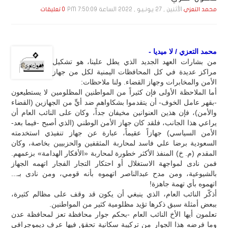
الأثنين , 27 يـونـيـو , 2022 الساعة 7:50:09 PM
محمد التعزي
0 تعليقات
محمد التعزي / لا ميديا -
من بشارات العهد الجديد الذي يطل علينا، هو تشكيل
مراكز عديدة في كل المحافظات اليمنية لكل من جهاز
الأمن والمخابرات وجهاز القضاء. ولنا ملاحظات:
أما الملاحظة الأولى فإن كثيراً من المواطنين المظلومين لا يستطيعون
-بقهر عامل الخوف- أن يتقدموا بشكاواهم ضد أيٍّ من الجهازين (القضاء
والأمن)، فإن هذين العنوانين مخيفان جداً، وكان على النائب العام أن
يراعي هذا الجانب، فلقد كان جهاز الأمن الوطني (الذي أصبح -فيما بعد-
الأمن السياسي) جهازاً عقيماً، عبارة عن جهاز تنفيذي استخدمته
السعودية برضا علي فاسد لمحاربة المثقفين والحزبيين بخاصة، وكان
المقدم (م. خ) المنفذ الأكثر خطورة لمحاربة «الأفكار الهدامة» بزعمهم.
فمن نادى لمواجهة الاستغلال أو احتكار التجار الفجار اتهمه الجهاز
بالشيوعية، ومن مدح عبدالناصر اتهموه بأنه قومي، ومن نادى بـ...
اتهموه بأي تهمة جاهزة!
أذكّر النائب العام، الذي ينبغي أن يكون قد وقف على مظالم كثيرة،
ببعض أمثلة سبق ذكرها تؤيد مظلومية كثير من المواطنين.
تعلمون أيها الأخ النائب العام -بحكم جوار محافظة تعز لمحافظة عدن
وما فرضه هذا الجوار من تركيبة سكانية تحقق فيها عرف ديموجرافي