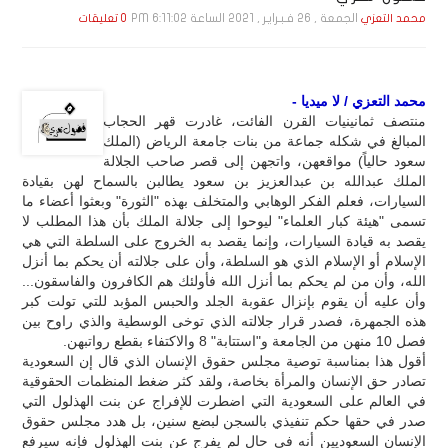
الجمعة , 26 فـبـرايـر , 2021 الساعة 6:11:02 PM
محمد التعزي
0 تعليقات
محمد التعزي / لا ميديا -
منتصف ثمانينيات القرن الفائت، غادرت قهر الحجاب
المبالغ في شكله جماعة من بنات جامعة الرياض (الملك
سعود حالياً) مواقعهن، واتجهن إلى قصر صاحب الجلالة
الملك عبدالله بن عبدالعزيز بن سعود يطالبن بالسماح لهن بقيادة
السيارات، فعلم الفكر الوهابي والمتخلف بهذه "الثورة" وبعثوا أعضاء ما
تسمى "هيئة كبار العلماء" ليوحوا إلى جلالة الملك بأن هذا المطلب لا
يقصد به قيادة السيارات، وإنما يقصد به الخروج على السلطة التي هي
الإسلام أو الإسلام الذي هو السلطة، وأن على جلالته أن يحكم بما أنزل
الله، وأن من لم يحكم بما أنزل الله فأولئك هم الكافرون والفاسقون...
وأن عليه أن يقوم بإنزال عقوبة الجلد والحبس المؤبد للتي تولت كبر
هذه الجمهرة، فصدر قرار جلالته الذي توخى الوسطية والذي راوح بين
فصل 10 منهن من الجامعة و"استتابة" 8 والاكتفاء بقطع رواتبهن.
أقول هذا بمناسبة توصية مجلس حقوق الإنسان الذي قال إن السعودية
تصادر حق الإنسان والمرأة بخاصة، ولقد كثر ضغط المنظمات الحقوقية
في العالم على السعودية التي اضطرت للإفراج عن بنت الهذلول التي
صدر في حقها حكم تنفيذي بالسجن لبضع سنين، بل هدد مجلس حقوق
الإنسان السعوديين أنه في حال لم يفرج عن بنت الهذلول فإنه سيرفع