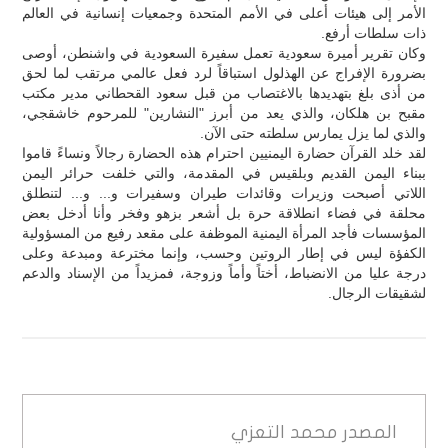
الأمر إلى هيئات أعلى في الأمم المتحدة وجمعيات إنسانية في العالم
ذات سلطات أرفع.
وكان تقرير أميرة سعودية تعمل سفيرة السعودية في واشنطن، أوصى
بضرورة الإفراج عن الهذلول استباقاً لرد فعل عالمي مرتقب لما لحق
من أذى بلغ بتهديدها بالاغتصاب من قبل سعود القحطاني مدير مكتب
مقبح بن هلكان، والذي يعد من أبرز "النشارين" للمرحوم خاشقجي،
والذي لما يزل يمارس سلطته حتى الآن.
لقد خلد القرآن حضارة اليمنيين احترام هذه الحضارة رجالاً ونساءً قاموا
ببناء اليمن القديم وبلقيس في المقدمة، والتي خلفت حرائر اليمن
اللاتي أصبحت وزيرات وقائدات طيران وسفيرات و... و... لتنطلق
محلقة في فضاء انطلاقة حرة بل أشعر بزهو وفخر وأنا أدخل بعض
المؤسسات فأجد المرأة اليمنية الموظفة على مقعد رفيع من المسؤولية
الكفؤة ليس في إطار الروتين وحسب، وإنما مخترعة ومبدعة وعلى
درجة عليا من الانضباط، أختاً وأماً وزوجة، فمزيداً من الإسناد والدعم
لشقيقات الرجال.
المصدر
محمد التعزي