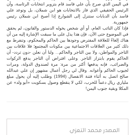
في اليمن الذي صرح بأن علي فاسد قام بتزوير انتخابات الرئاسة، وأن
الرئيس الحقيقي الذي فاز بالانتخابات هو ابن شملان، بل وتوعد علي
فاسد بأن الدبابات ستنزل إلى الشوارع إذا أصبح ابن شملان رئيس
جمهورية.
فإذا كان النائب العام، أو أي شخص يخوله الدستور والقانون، لم يحقق
في الموضوع حتى الآن، فإن هذا يدل على ما سبقت الإشارة إليه من أن
هناك إلغاءً للعلاقة المفترض وجودها بين الحاكم والمحكوم، وتنفرط مع
ذلك كثير من العلاقات الاجتماعية بين مكونات المجتمع؛ فلا علاقات بين
التاجر والمواطن، ولا بين التاجر والحاكم... ولنا أن نعلن -دون تردد- أن
الحاكم يقوم بابتزاز التاجر. وعلى افتراض أن التاجر يدفع الزكوات
والضرائب، فإنه يدفعها أكثر من مرة: مرة لصندوق الدولة، ومرات
لجيوب الحاكم وأعوانه. وقال لي رجل أعمال مشهور إن علي عبدالله
صالح اتصل به أثناء فتنة الانفصال (1994) وطلب إليه أن يحول مبلغ
ملياري ريال دعماً للحرب، لكي لا ينقطع وصول بسكويت «أبو ولد» عن
المكلا وبقية جنوب اليمن!
المصدر
محمد التعزي