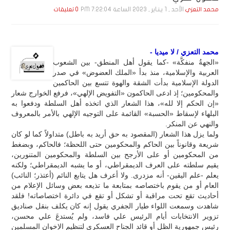
الأحد , 1 يـنـاير , 2023 الساعة 7:22:04 PM
محمد التعزي
0 تعليقات
محمد التعزي / لا ميديا -
«الجهةُ منفكَّة» -كما يقول أهل المنطق- بين الشعوب
العربية والإسلامية، منذ بدأ «الملك العضوض» في صدر
الدولة الإسلامية بدأت الشقة والهوة تتسع بين الحاكمين
والمحكومين؛ إذ ادعى الحاكمون «التفويض الإلهي»، فرفع الخوارج شعار
«إن الحكم إلا لله»، هذا الشعار الذي اتخذه أهل السلطة ودفعوا به
البلهاء لإسقاط «الحسبة» القائمة على التوجيه الإلهي بالأمر بالمعروف
والنهي عن المنكر.
ولما يزل هذا الشعار (المقصود به حق أريد به باطل) متداولاً كما لو كان
شريعة وقانوناً بين الحاكم والمحكومين حتى اللحظة؛ فالحاكم، وبضغط
من المحكومين أو على الأرجح بين السلطة والمحكومين المتنورين،
يقيم سلطته على العرف الديمقراطي، أو ما يشبه الديمقراطي؛ ولكنه
يعلم -علم اليقين- أنه مزدرى. ولا أعرف هل يتابع النائم (أعتذر؛ النائب)
العام أو من يقوم باختصاصه بمتابعة ما تذيعه بعض وسائل الإعلام من
أحاديث تقع تحت مراقبة أو تشكل أو تقع في دائرة اختصاصاته! فلقد
شاهدت وسمعت اللواء طيار الجفري يقول إنه كان يكلف بنقل صناديق
تزوير الانتخابات أيام الرئيس علي فاسد، ولم يُستدعَ علي محسن،
رئيس جمهورية الظل أو قائد الجناح العسكري لتنظيم الإخوان المسلمين