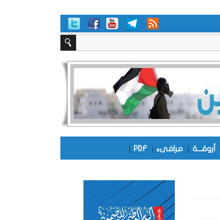
أروقـــة
|
مرافىء
|
PDF
|