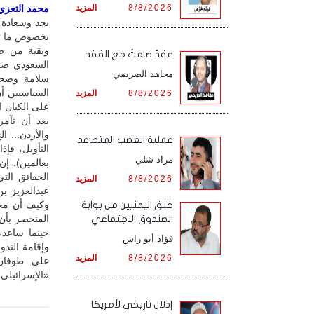
8/8/2026
المزيد
محمد التعزي /
بجد وسعادة 
بخصوص ما تف
وبقية من صف
عقدٌ صامتٌ مع الفقد
السعودي صري
مجاهد الصريمي
سلامة وصحة
السياسيين أ
8/8/2026
المزيد
على الكيان 
بعد أن تآم
والأردن... ا
‏عملية الغضب المتصاعد
التأويل، فإ
مراد شلي
بعالمين). إن
الحقائق ال
8/8/2026
المزيد
عبدالعزيز ب
وكيف أن محم
خنق اليمنيين من بوابة
المنحصر بأن
الصندوق الاجتماعي
حينما ساعدت
فؤاد أبو راس
وإقامة الندو
8/8/2026
المزيد
على طوفان 
«الإسرائيلي»
إذلال تاريخي لأمريكا