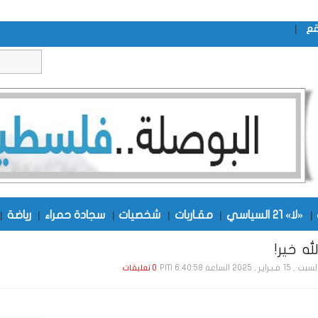
|
قع
|
«لا» 21 السياسي
|
مقـاربات
|
شخصيات
|
سجادة حمراء
|
رياضة
|
له خير!
, 15 فـبـرايـر , 2025 الساعة 6:40:58 PM
0 تعليقات