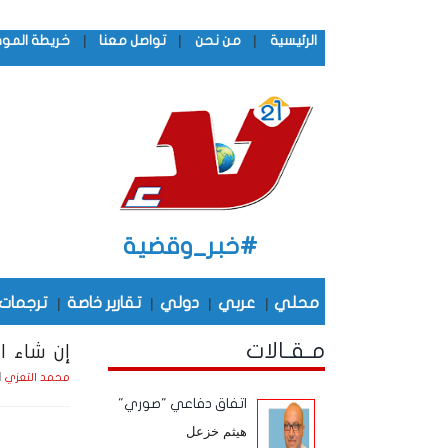
|
|
|
الرئيسية
من نحن
تواصل معنا
خريطة المو
#خبر_وقضية
محلي
|
عربي
|
دولي
|
تقارير خاصة
|
ترجمات
مـقـالات
إن شاء ال
السبت 
محمد التعزي
اتفاق دفاعي "صوري"
هيثم خزعل