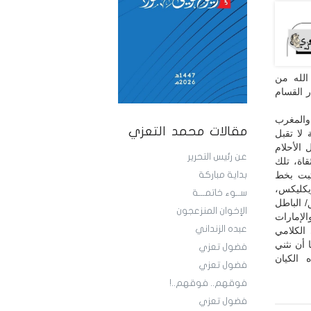
الله من
 القسام
والمغرب
مقالات محمد التعزي
 لا تقبل
 الأحلام
عن رئيس التحرير
قاة، تلك
تبت بخط
بداية مباركة
يكليكس،
ســوء خاتمـــة
 الباطل
الإخوان المنزعجون
الإمارات
عبده الزنداني
 الكلامي
 أن نثني
فضول تعزي
 الكيان
فضول تعزي
فوقهم.. فوقهم..!
فضول تعزي