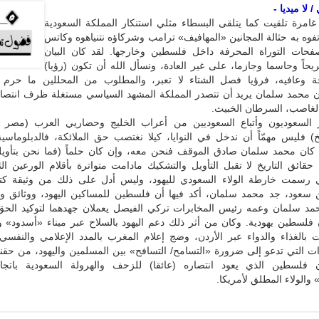
 لا ميديا -
غامرة تلقيت كما يتلقى البسطاء مثلي استنكار المملكة السعودية
وه به حثالة المجانين «المهافيف» ترامب وشركاؤه نتنياهوه وكاتس
حات التوراة المحرفة داخل فلسطين وخارجها. لقد كان البيان
حاً وحاسما وجازما، على غير العادة، ونسأل الله أن تكون (رؤيا)
 وعافيه، فرؤيا فصل الشتاء لا تعبر، والمطلوب من المحللين ما حرم 
ن محمد سلمان يريد أن تتصدر المملكة المشهد السياسي مستغلة ظرف انتصار
الغاصب، السرطان الخبيث.
ر السعوديون وأتباع السعوديين من أعراب الخليج وحضاريي العرب (مصر 
لخ) فليس مهمّاً أن ندخل في النوايا، كيلا نغتصب حق الملائكة، فالدبلوماسية
ذا كان محمد سلمان صادق الموقف فنحن معه، وإن كان حلماً (فما نحن بتأويل
 حقائق التاريخ لا تقبل التأويل والتشكيك مادامت متواترة بأقلام الورعين الث
تي رسمت خارطة الولاء السعودي لليهود، وليس أدل على ذلك من وثيقة ك
ن سعود، جد محمد سلمان، أكد فيها أن فلسطين للمساكين اليهود، ووثائق و
د سلمان وعمه رئيس المخابرات تركي الفيصل يعملان جهدهما لتوكيد الحق/
 فلسطين يهودية. وكان من أثر ذلك دعم اليهود بالسلاح عبر میناء «أسدود» و
 بالغذاء والدواء عبر الأردن، وضج إعلام المغرب بالمدد الإعلامي والنفسي
ات التي تدعو إلى ضرورة «التسامح/ التسافح» بين المسلمين واليهود، من حقنا
فلسطين الذي يعود انتصاره (عائقا) للزحف والهرولة السعودية باتجاه
 والولاء المطلق لأمريكا.