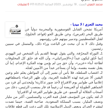
السبت , 18 نـوفـمـبـر , 2023 الساعة 6:25:21 PM
محمد التعزي
0 تعليقات
محمد التعزي / لا ميديا -
أمريكا تشحن القنابل الفوسفورية والمحرمة دولياً عن
طريق البحر (قبرص)، وعن طريق الجو (قواعد الخليج)،
لقتل الفلسطينيين وتدمير بيوتهم على رؤوسهم.
وقبل ذلك لا بد أن نبحث عن الباعث وراء ذلك، والمتمثل في سببين
رئيسيين:
1ـ التوراة المحرّفة، والتي يقول عهدها القديم بأن الشخص غير اليهودي
إنما خُلق ليكون عبداً لـ»الإسرائيلي»، وأن الله قد خلق كل المخلوقات
لطاعة أبناء «عزير»، وأن حق من لم يؤمن بهذه الفكرة الإعدام، إما أن
يقتل نفسه بنفسه، وإما أن يستأجر عبداً من الأميين لقتله.
2ـ اغتصاب السلطة، فلا بأس أن نشير إلى أن المواطن يعلم علم وعين
اليقين ألا شرعية لهذه الأنظمة العربية، وإن ظهر الزعماء باصطفافهم
إعلامياً في طوابير يوم الاقتراع لأخذ صور تذكارية! وليحدثني أي فرد من
الجماهير الطويلة أو العريضة أن زعيماً قد فاز بمنصب الرئيس، دعك من
أصحاب الجلالة أو السمو، عن طريق طوابير القرعة أو الاقتراع!
3ـ لقد يكون من المؤسف فشل قمة العرب والمسلمين، أكثر من مليار
ونصف المليار، بسبب المملكة السعودية، صاحبة القمة، حينما تصدت
لمقترح الجزائر وبعض الدول الإسلامية تلك التي دعت إلى قطع علاقات