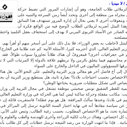
 لا ميديا -
زملائي طلاب الجامعة، وهو أن إشارات المرور التي تضبط حركة
 مجراه من منطقة إلى أخرى وتحدد أيضاً زمن السرعة والتنبيه على
ومعوقات أخرى لا يعني بحال أن إدارة المرور تستهدف هذا السائق
وهذا المثل أضربه لزملائي الطلاب لأوضح فيه من الواقع فكرة أن
يه الصادر عن الأستاذ التربوي المربي لا يهدف إلى استخفاف بعقل التلميذ واحتقار
صلحته.
لمثل لأخاطب به بعض الوزراء، فلا يدل ذلك على أني أسخر منهم أو أهزأ بهم، ف
ير التعليم العالي، الذي أحترمه كثيرا، الأسئلة الآتية: كم عدد طلابنا في الخار
م في جغرافيات أخرى؟ فمعروفٌ أن هناك طلاباً تجاوزوا سنوات طوالاً، فقد 
 محاسبتهم فيما يتعلق بالزمن ولا تربطهم علاقة بالدولة إلا المرتبات التي لا ت
رقها المسؤولون الماليون في الداخل والخارج على السواء.
ل إلى أخ فاضل آخر هو معالي وزير التربية والتعليم، على النحو الآتي: هل هن
الاختصاص بحسب احتياجات بلادنا؟ بعبارة ثانية، هل يستطيع وزير التربية أن يح
تصاص التي تشكل متطلبات ضرورية يحتاجها الوطن؟
مية للقطر الشقيق تونس صحبتني موظفة تشتغل في مجال التربية إلى وزارة ا
يت: مكاتب مقفلة وحركة ساكنة ليس كما هي الحركة في وزارة التعليم العالي 
عليم في بلادنا، وعندها سألتُ المرافقة: هل هو يوم عطلة؟ فاستغربت قائلة إن 
 عن سياسة مفادها أنه في نهاية اختبار السنة الثانوية ترسل إلى المراكز في
تمارة تحدد ما هو الاختصاص المطلوب، بحسب رغبة الطالب، وتنص على الآتي: 
 كل اختصاص، وهناك درجات لكلية الزراعة وأخرى للهندسة والطب والعلوم وال
سانية... فإذا ما انتهت الوزارة من رصد النتيجة ترسل خطابات إلى كل طالب بأنه