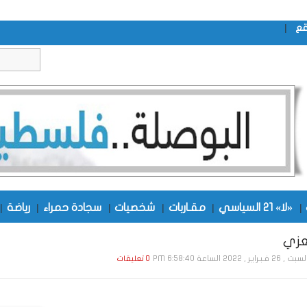
|
قع
|
«لا» 21 السياسي
|
مقـاربات
|
شخصيات
|
سجادة حمراء
|
رياضة
|
زي
, 26 فـبـرايـر , 2022 الساعة 6:58:40 PM
0 تعليقات