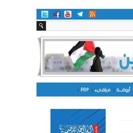
أروقـــة
|
مرافىء
|
PDF
|