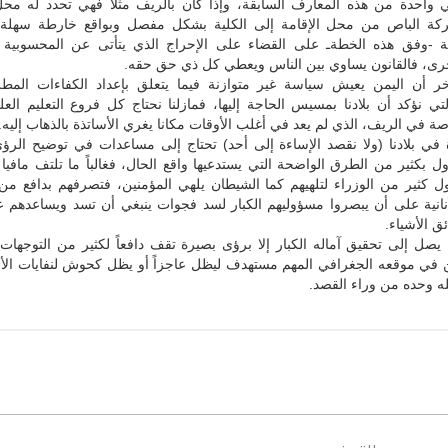
واحدة من هذه المعارف السابقة، وإذا كان بالريف مثلاً فهي تحدد له محل 
حركة الباص من محل الإقامة إلى الكلية بشكل مفصل وبواقع خارطة سهلة
ة -وفق هذه الخطةـ على القضاء على الإحراج الذي يتأتى عن المحسوبية 
خرى، فالقانون يساوي بين الناس ويعطي كل ذي حق حقه.
خر أن اليمن يعيش سياسة غير متوازنة فيما يتعلق بإعداد الكفاءات المطل
لتي نؤكد أن بلادنا بمسيس الحاجة إليها، فمازلنا نحتاج كل فروع التعليم العل
صة في الريف، الذي لم يعد في أغلب الأوقات مكانا يغري الأساتذة بالذهاب إليه.
 في بلادنا (ولا نقصد الإساءة إلى أحد) تحتاج إلى مساعدات في توضيح الرؤ
ل بكثير من الطرق الواضحة التي يستدعيها واقع الحال، فغالباً ما تلتف مافيا ال
 كثير من الوزراء لتلهيهم كما الشيطان يلهي المؤمنين، فتصرفهم بدافع من 
نانية على أن يبصروا مسؤوليهم الكبار لسد فجوات ينبغي أن تسد ويساعدهم ع
ق الأشياء.
يصل إلى تحقيق آماله الكبار إلا برؤى بصيرة تقف دافعاً لكثير من التوجهات 
 في موقعه الجغرافي المهم مستهدف ليظل عاجزاً أو يظل كحوش لنفايات الأعد
لله وحده من وراء القصد.