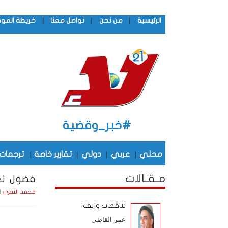
|
|
|
الرئيسية
من نحن
تواصل معنا
خريطة المو
#خبر_وقضية
محلي
|
عربي
|
دولي
|
تقارير خاصة
|
ترجمات
مـقـالات
فضول تع
السبت 
محمد التعزي
تناقضات وزيف!
عمر القاضي