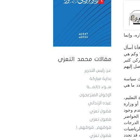
ه، وإنما
أنا أسأل
ج؟ وكم هي
مقالات محمد التعزي
ركن كثير
صل إليهم
عن رئيس التحرير
اك سياسة
بداية مباركة
دد ما هي
ســوء خاتمـــة
الإخوان المنزعجون
لتعليم،
عبده الزنداني
أو وزارة
عدم وجود
فضول تعزي
 الحواضر
فضول تعزي
الدرجات
فوقهم.. فوقهم..!
رياضيات
 قد تحدد
فضول تعزي