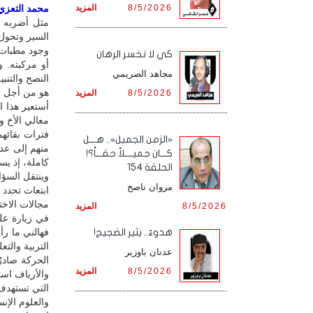
8/5/2026
المزيد
محمد التعزي /
مثل أضربه ل
السير وتحول
وجود مطبات 
كي لا نخسر الرهان
أو مركبته. 
مجاهد الصريمي
النصح والتنب
هو من أجل م
8/5/2026
المزيد
أستعير هذا ا
معالي الأخ وز
فترات بقائه
«الزمن الجميل».. هـــل
منهم إلى عدم
كـــان جميــــلاً حقـــاً؟!
كاملة، إذ يس
الحلقة 154
وينتقل السؤا
مروان ناصح
ابتعاث تحدد 
مجالات الاخ
8/5/2026
المزيد
في زيارة عل
فهالني ما رأ
هدوءٌ.. يثير الضجيج!
التربية والت
عدنان باوزير
الحركة صادرٌ
8/5/2026
المزيد
والأرياف اس
التي تستهدف
والعلوم الإن