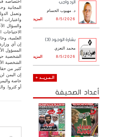
اختصاصه في 
الرد واجب
المجانية و
د. مهيوب الحسام
وتعمل الدول
8/5/2026
المزيد
واعتبارات أ
والسؤال الآ
الاحتياجات ا
العلمية، وخا
بشارة الوجود (3)
إن أي وزارة
محمد التعزي
المسؤول الأو
الشخصية حول
8/5/2026
المزيد
الشخصية الأ
كثير من حقائ
إن اليمن لن 
الـمـزيــد +
خاصة واليمن
أو كثروا. وا
أعداد الصحيفة