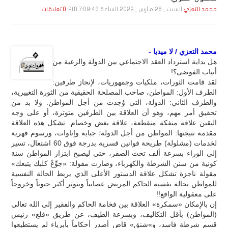
السبت , 26 مـارس , 2022 الساعة 7:09:43 PM
محمد التعزي
0 تعليقات
محمد التعزي / لا ميديا -
هل بداية استرداد العقد الاجتماعي بين الدولة والرعية من
أنياب الفوضى؟!
لقد قامت الثورات، ملكيات وجمهوريات، لإنجاز طرفين:
الطرف الأول: المواطن، صاحب المصلحة الحقيقية من الثورة التغييرية،
والطرف الثاني: الدولة، التي وُجدت من أجل المواطن. ولا بد من
تحقيق أمر مهم، وهو أن العلاقة بين الطرفين متوترة، أو على وجه
اليقين علاقة منفكة منقطعة، علاقة بغض وخصام. تشكل هذه العلاقة
مقدمة نتيجتها: المواطن من أجل الدولة؛ جباية وإتاوات، ورسوم قهرية
لخدمات (مشلولة) طريحة قوانين قسرية بدرجة فوق 60 اشتعال، تسير
إلى الوراء بسرعة ألف تحت الصفر، حتى ليصبح ابتزاز المواطن سنة
كونية من سنن الشرطة والكهرباء، وصارت مقولة: «جوِّعْ كلبك يتبعك»
مقولة ناجزة تشكل علاقة الدستور الأعلى الذي يربط الحالة النفسية
للمواطن بحالة نفسية الحاكم المريض عصابياً وبتوتر أكثر جنوناً وخروجاً
على معقولية الواقع!!
إن بالإمكان «سمكرة» العلاقة بين فخامة الحاكم والفقير إلى الله تعالى
(المواطن) بأقل التكاليف، وبسرعة الطيف، عن طريق «قلع» رئيس
قسم شرطة فاسد، و»شنق» قاضٍ أصدر أحكاماً بأبرياء لم يستطيعوا