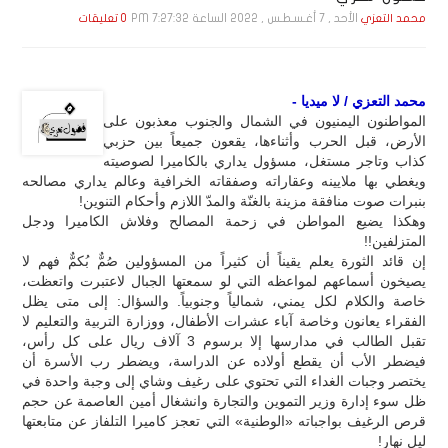
الأحد , 7 أغـسـطـس , 2022 الساعة 7:27:32 PM
محمد التعزي
0 تعليقات
محمد التعزي / لا ميديا -
المواطنون اليمنيون في الشمال والجنوب معذبون على
الأرض، قبل الحرب وأثناءها، يقعون جميعاً بين حزبي
كذاب وتاجر مستغل، مسؤول يداري بالكاميرا لصوصيته
ويغطي بها ملايينه وعقاراته وصفقاته الخرافية وعالم يداري مصالحه
بنبرات صوت منافقة مزينة بالغنّة والمدّ اللازم وأحكام التنوين!
وهكذا يضيع المواطن في زحمة المصالح وفلاش الكاميرا ودجل
المتزلفين!!
إن قائد الثورة يعلم يقيناً أن كثيراً من المسؤولين صُمٌّ بُكمٌّ فهم لا
يصيخون أسماعهم لمواعظه التي لو سمعتها الجبال لاعتبرت واتعظت،
خاصة والكلام لكل يمني، شمالياً وجنوبياً. والسؤال: إلى متى يظل
الفقراء يعانون وخاصة آباء عشرات الأطفال، ووزارة التربية والتعليم لا
تقبل الطالب في مدارسها إلا برسوم 3 آلاف ريال على كل رأس،
فيضطر الأب أن يقطع أولاده عن الدراسة، ويضطر رب الأسرة أن
يختصر وجبات الغداء التي تحتوي على رغيف وشاي إلى وجبة واحدة في
ظل سوء إدارة وزير التموين والتجارة وانشغال أمين العاصمة عن حجم
قرص الرغيف بواجباته «الوطنية» التي تعجز كاميرا التلفاز عن متابعتها
ليل نهار!