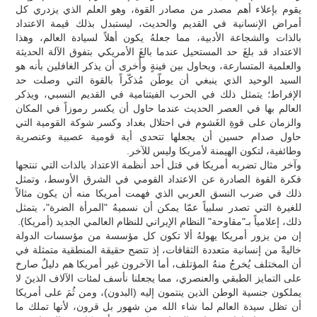
يقوم بإعلاء أهم مصدر من مصادر القوة، وهو العلم الذي يزدري كل
أمراض الإنسانية في القديم والحديث، ليستبدل بذلك قيمة الاعتداد
بالذات والشجاعة الأدبية، مما جعلهُ يكون أهلاً لسيادة العالم، وهذا
الاعتداد قد بلغَ حد المستحيل عندما بالغَ الأمريكي بتفوق الآلة الحديثة
والعلمية المتسارعة، ويحاول بين فينةٍ وأُخرى أن يذكر الغافلين بأنه هو
السيد الوحيد الذي ينبغي أن يوطّن مُذكّراً بالقوة التي وصلت حد
الإفراط؛ يتمثل ذلك في الحرب الفيتنامية في القديم النسبي، ويذكر
العالم بها في العصر الحديث عندما حاول أن يكسر رموزاً في المكان
والزمان على قوةِ الغَشوم في احتلال بغداد وكسر شوكة القومية التي
حاول صدام حسين أن يجعلها تتحدى أية قومية عصبية وعنصرية
وطائفية، لتكون الهيمنة لأمريكا وليس للآخر.
وآخر مثال تضربه أمريكا في قتل أحد أنظمة الاعتداد بالذات التي تنتجها
فكرة القوة الصادرة عن الاعتداد القومي في الشرق الأوسط، وتمثل
ذلك في ضرب النسق العربي الذي فهمت أمريكا منه أن يكون مثالاً
للغيرة التي تصدر سلبياً عمّا يمكن أن نسميهُ "المرأة الضرة"، يتمثل
ذلك، إعلامياً بـ"مقاوحة" النظام الإيراني للنظام العالمي الجديد (أمريكا).
إن من يزور أمريكا يهولهُ ألا تكون كل مؤسسة من مؤسسات الدولة
خاليةً من إنسانية متعددة الثقافات، إذ تتضح حقيقة المنطقية متمثلة في
أن المختلف يُخرجُ منهُ المؤتلف، أما الآخرون غير أمريكا هم دليلٌ صارخ
على التمايز الطبقي والعنصري، مما يجعلنا نأسف لمئات الآلاف الذينَ لا
يملكون جنسية الوطن الذين ينتمون إليه (البدون)، ومن ثُمَ على أمريكا
أن تظل سيدة العالم لما شاء الله من شهور بل قرون، لأنها تملك ما