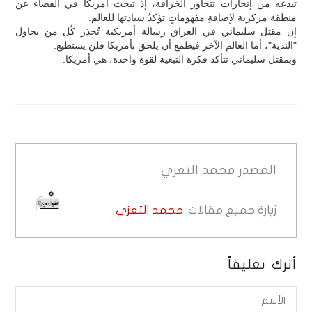
تبدعه من إنجازات تتجاوز الخرافة، إذ تبحث أمريكا في الفضاء عن
منطقة مركزية لإضافةِ مفهوماتٍ تؤكدُ سيادتها للعالم.
إن مقتل سليماني في العراق رسالة أمريكية تُحذر كُل من يحاول
"الندية"، أما العالم الآخر فيطمع أن يلحق بأمريكا فلن يستطيع.
وبمقتل سليماني تتأكد فكرة التبعية لقوة واحدة، هي أمريكا.
المصدر
محمد التعزي
زيارة جميع مقالات:
محمد التعزي
أترك تعليقاً