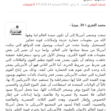
السبت , 4 يـنـاير , 2020 الساعة 6:06:44 PM
محمد التعزي
0 تعليقات
محمد التعزي / #لا_ميديا -
سعت وتسعى أمريكا إلى أن تكون سيدة العالم لما وهبها
الله من مقومات حضارة حديثة وإمكانات قوية تتجاوز
المستحيل. ولسنا نبحث عن أسباب ووصول هذه الدوافع التي مكنت
أمريكا من بسط سيادتها على العالم، وإنما نريد أن نشير إلى بعض
مقومات هذه القوة الكبرى، ويتمثل الأول في وجود ديمقراطية حقيقية
جاهدت وتجاهد أن يكون مصدر هذه القوة تنظيم القوى والطاقات التي
هي شرط من شروط الحرية، أما الأمر الثاني فهو أن الأمريكي يشعر
بأنه وحده الذي تقوم هذه الحضارة على كتفه، وذلك من إنتاج القوى
الضاربة التي جعلت الأمريكي مصدر فخر واعتداد بالذات جعلتهم يؤمنون
بهذه القيمة التي قلنا إنها ديمقراطية ولا تستقيم حياة الأمريكيين إلا بها،
ثالثاً أن الولايات المتحدة قد استطاعت أن تقبل التنوع الفكري والجنسي
باعتبار هذا التنوع يوفر ويسخر الإمكانات كلها، مما يجعل أمريكا تسود
العالم، فلا عصبية ولا عنصرية ولا طائفية، وإنما إبداعات في إطار
الخصوص وإطار العموم، وهذه القيم الثلاثة، العنصرية والطائفية
والعصبية، أُلغيت إلغاءً ليسود في المجتمع الأمريكي ما يجعل أمريكا
زعيمة العالم بالإيمان بالعلمية، فالأمريكي إنما يحترم قيمة العلم، وإنما