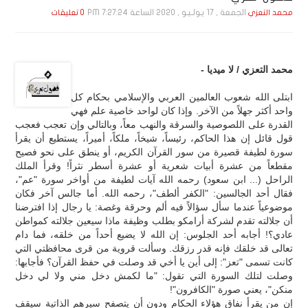
الجمعة , 17 يـولـيـو , 2020 الساعة 7:27:24 PM
محمد التعزي
0 تعليقات
محمد التعزي / لا ميديا -
ابتلى الله شعوب العالمين العربي والإسلامي بحكام كل
واحد أكثر جهلاً من الآخر. وإذا كان لواحد خاصية علم فهي
القدرة على اللصوصية والسرقة والنهب معاً، وبالتالي وإن تعجب فعجب
قول قائل إن هذا الحاكم، رئيساً، شيخاً، ملكاً، أميراً، يستطيع أن يقرأ
سورة لطيفة قصيرة من سور القرآن الكريم، أو ينطق على نحو فصيح
مقطعاً من عشرة أبيات شعرية أو عشرة أسطر نثراً! وقرأ الملك
الراحل (... ابن سعود) رحمه الله آيات لطيفة من أواخر سورة "عم"،
فقال أحد الجالسين: "الكفر ألطف"، رحمه الله. أما جالس آخر فكان
موضوعياً عندما سأل سؤالاً فيه ألم وحرقة وغصة: يا رجال إذا افترضنا
أن جلالته تقدم لشركة أرامكو بطلب وظيفة ماذا سيعين جلالته كمواطن
عادي؟! أجابه أحد الجلوس: إن الله لا يضيع أحداً من خلقه، فما دام
تعالى قد خلقك فإنه قدر رزقك. وسألت قروية من قرى محافظتي التي
كانت تسمى "تعز": إلى أين يا أخي قد وصلت في حفظ القرآن؟ فأجابها:
وصلت لتلك السورة التي تقول: "ما لكمش دخل مني ولا لي دخل
منكن"، يعني صورة "الكافرون"!
إن من يقرأ نفاق هؤلاء الحكام ودون أن يتصفح سيرهم الذاتية سيقف