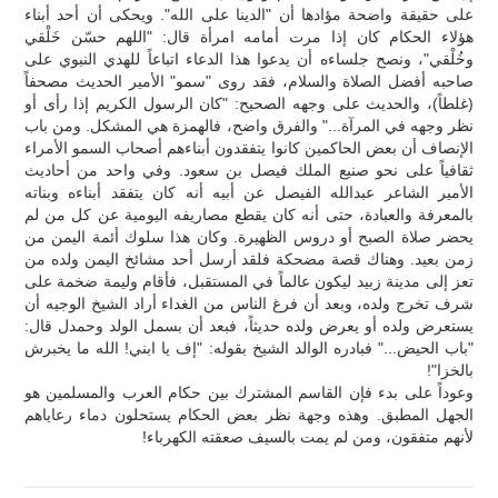
على حقيقة واضحة مؤادها أن "الدينا على الله". ويحكى أن أحد أبناء
هؤلاء الحكام كان إذا مرت أمامه امرأة قال: "اللهم حسّن خَلْقي
وخُلْقي"، ونصح جلساءه أن يدعوا هذا الدعاء اتباعاً للهدي النبوي على
صاحبه أفضل الصلاة والسلام، فقد روى "سمو" الأمير الحديث مصحفاً
(غلطاً)، والحديث على وجهه الصحيح: "كان الرسول الكريم إذا رأى أو
نظر وجهه في المرآة..." والفرق واضح، فالهمزة هي المشكل. ومن باب
الإنصاف أن بعض الحاكمين كانوا يتفقدون أبناءهم أصحاب السمو الأمراء
ثقافياً على نحو صنيع الملك فيصل بن سعود. وفي واحد من أحاديث
الأمير الشاعر عبدالله الفيصل عن أبيه أنه كان يتفقد أبناءه وبناته
بالمعرفة والعبادة، حتى أنه كان يقطع مصاريفه اليومية عن كل من لم
يحضر صلاة الصبح أو دروس الظهيرة. وكان هذا سلوك أئمة اليمن من
زمن بعيد. وهناك قصة مضحكة فلقد أرسل أحد مشائخ اليمن ولده من
تعز إلى مدينة زبيد ليكون عالماً في المستقبل، فأقام وليمة ضخمة على
شرف تخرج ولده، وبعد أن فرغ الناس من الغداء أراد الشيخ الوجيه أن
يستعرض ولده أو يعرض ولده حديثاً، فبعد أن بسمل الولد وحمدل قال:
"باب الحيض..." فبادره الوالد الشيخ بقوله: "إف يا ابني! الله ما يخبرش
بالخزا"!
وعوداً على بدء فإن القاسم المشترك بين حكام العرب والمسلمين هو
الجهل المطبق. وهذه وجهة نظر بعض الحكام يستحلون دماء رعاياهم
لأنهم متفقون، ومن لم يمت بالسيف صعقته الكهرباء!