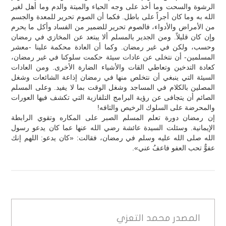
الرشوة والسحت وما أخذ على وجه الحياء والميتة والدم وما أهل لغير
الله به وما كان أجراً على باطل. فكما أن الصوم تحرير للمعدة والجسم
من الأمراض والأدواء، فالصوم تحرير للضمير من الفساد وأكل ما يحرم
وإن كان قليلاً. ومن الجدير بالمسلم ألا يبتعد عن المخازي في رمضان
وحسب، ولكن في غير رمضان. وكما أن العادة محكمة علينا -معشر
المسلمين- أن نتخلى عن عادات سيئة حكمت سلوكنا في غير رمضان،
كعادة التدخين وتعاطي القات والأشياء الضارة الأخرى. ومن العادات
السيئة التي ينبغي أن نتخلص منها في رمضان إذاعة الشائعات وشغل
المصلين بالكلام في المساجد وشغل الوقت بما لا يفيد. وعلى المسلم
الصائم أن يتجافى عن رؤية البرامج التلفازية التي تكشف فيها العورات
والمحرضة على السلوك الرخيص والتافه!
إن رمضان دورة تعلم المسلم الصبر على المكاره وتقوي الرابطة
الإيمانية. وسئلت السيدة عائشة رضي الله عنها عما كان يدعو رسول
الله صلى الله عليه وسلم في رمضان، فقالت: «كان يدعو: اللهم إنك
عفوٌّ تحب العفو فاعفُ عني».
المصدر
محمد التعزي