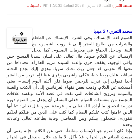
الأحد , 26 مـارس , 2023 الساعة 11:56:32 PM
محمد التعزي
0 تعليقات
محمد التعزي / لا ميديا -
الصوم لغة: الإمساك، وفي الشرع: الإمساك عن الطعام
والشراب من طلوع الفجر إلــى غــروب الشمس، مع
النية. ويدخل الجماع في محرمات الصــوم. كما يدخل
الإمساك عن الكلام صوماً. قال تعالى على لسان سيدنا المسيح حين
وافى الوجود، يخفف حزن والدته السيدة مريم العذراء: «فناداها من
تحتها ألا تحزني قد جعل ربك تحتك سريا، وهزي إليك بجذع النخلة
تساقط عليك رطبا جنيا، فكلي واشربي وقري عينا فإما ترين من البشر
أحدا فقولي إني نذرت للرحمن صوما فلن أكلم اليوم إنسيا»، يعني
أمسكت عن الكلام. وذهب بعض فقهاء العرفانيين إلى أن الكذب والغيبة
والنميمة وترويج الشائعات التي تفت في عضد الأمة وتفسد علاقات
المجتمع من مفسدات الصيام. فعلى المسلم أن يجعل من الصوم دورة
تدريبية لتحقيق ما أراده الله تعالى من فريضة صوم، قال تعالى: «يا أيها
الذين ءامنوا كتب عليكم الصيام كما كتب على الذين من قبلكم لعلكم
تتقون»، فتجعلون بينكم وبين المعاصي وقاية بطاعته تعالى وعبادته
وحده.
وإذا كان الصوم هو الإمساك مطلقاً، حتى عن الكلام، فإنه يعني أن
يمسك الصائم عن الحرام، فلا يأكل إلا ما هو حلال. ويدخل في الحرام