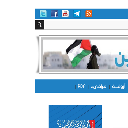
أروقـــة
|
مرافىء
|
PDF
|