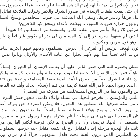
ير الإسلام إلى بدر: «اللهم إن تهلك هذه العصابة لن تعبد»، فما لبث شروق صباح
ان حتى نفذت طعنات الإسلام في صدور الشرك والكفر وتنزلت الملائكة تقاتل 
ل فريقاً وتأسر فريقاً، ويلقي الله السكينة في قلوب المجاهدين وتسحّ السما
م وتهون حرارة ضربات السيوف، ويكبت الأعداء ويمحق كيد الكافرين!
استشهد من المسلمين 14 شهيداً.
ذين لم يفقهوا سيرة بدر إلى أن المسلمين في بدر لم يكونوا غير قطّاع طرق
 وهو قول مردود ومكذوب
كون الهدف الرئيس أو الفرعي أن يعرض المسلمون ومعهم نبيهم الكريم لقاف
 ما أخذ غصباً مما لهم لأنهم تخلوا عن عبادة الأصنام والأوثان ودانوا بدين 
نسان وفطرة الله التي فطر الناس عليها أن يغالب الإنسان -أو الحيوان- إنساناً 
وناهباً، فمن حق الإنسان ألا يخضع لطاغوت ينهب ماله وأن يعبث بكرامته، وليكو
رة قافلة الشرك حقاً من حقوق الأمة المستضعفة المضامة، ونتيجة من نتا
الذي وضع الجهاد بأمر الله قيمة كريمة من قيم الإسلام الخالد وأهدافه الفاضلة
ن والدهور، فما هي الدروس المستخلصة من معركة بدر الفيصل؟
 للنبي والمؤمنين أن يخرجوا للجهاد في سبيله وإعلاء كلمته، فتجهز جيش النبوة.
 من مكة شرفها الله منطلق هذا التحول، فلا يمكن استرداد حق يتركه أصح
بارود الانفجار وتمنح هؤلاء الصحابة إيماناً راسخاً بما يعتقدون وعن ماذا
ان المسجد الذي بني على مساحة أيتام اشتراه منهم الرسول بحر ماله مدر
تضعف أن الجهاد فريضة، وأن دار الهجرة لم تكن فرصة لتكثير الهاربين من
انت دار الهجرة مرحلة إعداد لمقاتل باع لله نفسه مقابل جنة عرضها السماوا
ين الصابرين الذين يرون الجنة تحت ظلال سيوفهم، جزاءً لدم مراق ور