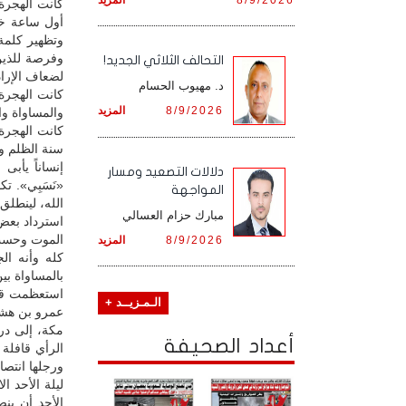
كانت الهجرة 
أول ساعة خل
وتظهير كلمة 
وفرصة للذين
التحالف الثلاثي الجديد!
لضعاف الإراد
د. مهيوب الحسام
كانت الهجرة
8/9/2026
المزيد
والمساواة وا
كانت الهجرة
سنة الظلم وا
إنساناً يأب
دلالات التصعيد ومسار
«نَسَبِي». 
المواجهة
مبارك حزام العسالي
استرداد بعض
الموت وحسب، 
8/9/2026
المزيد
كله وأنه الج
بالمساواة بي
استعظمت قر
الـمـزيــد +
عمرو بن هشام
مكة، إلى در
أعداد الصحيفة
الرأي قافلة 
ورجلها انتصا
ليلة الأحد ا
الأحد أن ين