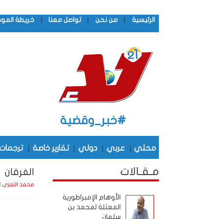
|
|
|
الرئيسية
من نحن
تواصل معنا
خريطة المو
#خبر_وقضية
محلي
|
عربي
|
دولي
|
تقارير خاصة
|
ترجمات
مـقـالات
الفرقان
الثلاث
محمد التعزي
الأوهام الإمبراطورية
المعتلة لمحمد بن
سلمان