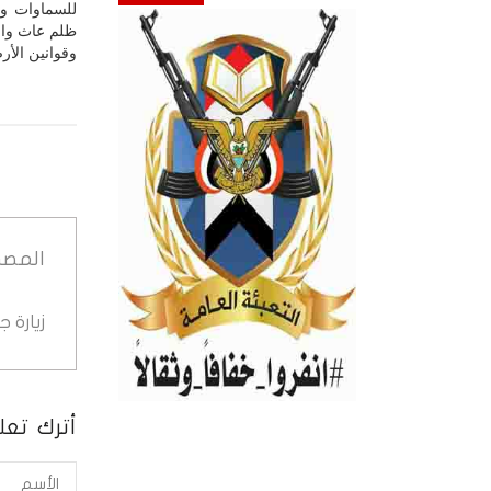
للسماوات وأج
ظلم عاث واس
وقوانين الأ
المصد
زيارة 
أترك تعلي