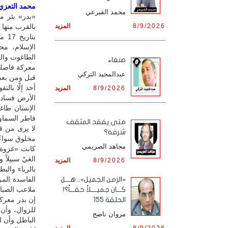
محمد التعزي /
محمد القيرعي
8/9/2026
المزيد
بالقرب منها 
بتا
الإسلام، مح
الطاغوت وال
صنعاء
معركة فاصلة 
عبدالمجيد التركي
قبل ومن بعد
أحد إلّا بال
8/9/2026
المزيد
الأرض فساداً
الإنسان طاغ
فاطر السماوا
متى يفقد المثقف
لا يرى من قي
شرفه؟
مخلوق سواءً أك
مجاهد الصريمي
كانت «غزوة 
الغيّ سبيلاً 
8/9/2026
المزيد
بالرياء والب
الفاسدة ال
«الزمن الجميل».. هـــل
ملاعب الصبا 
كـــان جميــــلاً حقـــاً؟!
إن بدر معركة
الحلقة 155
للزوال، وأن
مروان ناصح
الباطل وأن ال
8/9/2026
المزيد