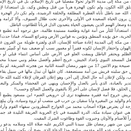
من مكة إلى مدينة الأنوار تحولاً مفصلياً في تاريخ الإسلام، بل في تاريخ الإن
ق الله الكون، ولم تكون الهجرة هرباً من قتل وبطش وكيد، بل استعدادا لإ
الله ضد باطل تأباه الفطرة المطلقة والخلقة الرشيدة، ولم تكن دار الهجرة إلّا
 يرون الحياة السعيدة في الأولى والأخرى تحت ظلال السيوف، وألا كرامة ول
ة وصغار الهمم الذين يعيشون الحياة يتعبدون الذل قرباناً للطاغوت الباطل.
 استعداداً للثأر من أمة غواية وطغمة مستبدة ظالمة، حق ترجوه أمة تطمع ف
لحرية، حق يؤيده المنطق وتؤمن به قوانين الأرض وشرائع السماء، فماذا حدث؟!
 من مكة إلى المدينة إعادة صياغة للإنسان، الذي ولفترة طويلة من القرون غ
لهوان واحتقار الإنسان لكونه فقيراً أو مغمور نسب أو ضعيف بنية أو كَسِيْر نف
ى الظلم ويحتقر الباطل ويمقت العلو في الأرض على أساس انتماء قبلي أو ط
تكفل المسجد النبوي بإعداد الجيش، خريج أعظم وأفضل معلم ونبي سيدنا مح
الله، لينطلق صبيحة يوم الاثنين 17 من شهر رمضان السنة الثانية من هجرته الشريفة. ل
 حق سلبته قريش من أمة مستضعفة، كان عليها أن تبذل مالها في سبيل بقاء ح
ولكن لإعلان أنه حال الحال إلى آخر، وهو إعلان الفرقان لإعلاء كلمة الله خا
دير بالعبادة، الذي يأمر بالعدل والإحسان وينهى عن الفحشاء والمنكر والبغ
ن الخلق، فلا فضل لإنسان على آخر إلّا بالتقوى والعمل الصالح وحسب!!
يش خروج أمة فقيرة مضطهدة ترى أن «رويعي الغنم» ابن مسعود يطمع أ
 والوليد بن المغيرة وأبا سفيان بن حرب في منصب أو ثروة وسيادة، وأن يبلغ 
جة أن يعترض هؤلاء أصحاب محمد من الخوارج المطرودين سفهاء القوم وأراذل
هي عنوان سيادة مكة، الدرة النفيسة في تاج العروبة العريقة التليدة قد جم
راً للأصنام والأوثان وجبروت القوة وطاغوت الشرك المقيت.
لاثنين من شهر رمضان ظل سيدنا النبي الكريم عليه صلاة الله وسلامه يدعو رب
صره ويكبت عدو الله وعدوه، ويلهج بهذا الدعاء الذي يصح أن يكون شعاراً لم