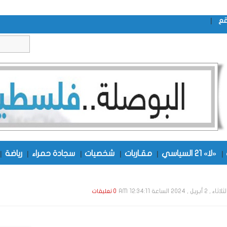
|
قع
|
«لا» 21 السياسي
|
مقـاربات
|
شخصيات
|
سجادة حمراء
|
رياضة
|
اء , 2 أبـريـل , 2024 الساعة 12:34:11 AM
0 تعليقات