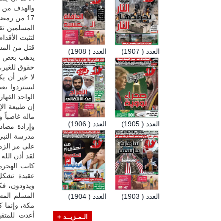
والهدف من نف
17 من رمض
المسلمين تقت
لتثبت الأقدا
قتل من المشركين 70 رجلاً، وأسر منهم القادة الكبار، و
العدد ( 1907)
العدد ( 1908)
يذهب بعض ال
حقوق للغير،
لا خير أن ي
ليستردوا بعض
الواحد القهار.
إن طبيعة الإ
ماله غاصباً 
العدد ( 1905)
العدد ( 1906)
وإرادة مصاد
مدرسة النبي 
على مر الزم
لقد أذن الله
كانت الهجرة
عقيدة تشكل 
ويذودون، فك
المسلم المس
العدد ( 1903)
العدد ( 1904)
مكة، وإنما ك
أعدت للمتق
الـمـزيــد +