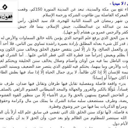
 لا ميديا -
«بدر» بئر ماء تقع بين مكة والمدينة، تبعد عن المدينة المنورة 150كم، وقعت
المعركة الفاصلة بين طاغوت الشركة ورحمة الإسلام.
ريخ 17 من شهر رمضان في السنة الثانية للهجرة، قاد سيد الخلق، رأس
مد بن عبدالله بن عبدالمطلب، جيش الإسلام، بينما قاد جيش
كفر والرجس عمرو بن هشام (أبو جهل).
بين الحق الذي يرفع علم التوحيد الذي يؤمن بالله خالق السماوات والأرض له 
 قدر كل شيء بعدله المطلق بإرادة بصيرة راشدة تساوي بين الناس، فلا أحد 
تقوى والعمل الصالح، ولا نار إلّا لمن ينتقص حقوق الخلق ويخالف سنن الكون 
 يظلم ويعيش إجراماً ضد فطرة الله التي فطر الناس عليها... أما الشرك فهو
وت الباطل بما فيه من أوثان وأصنام وضلال يخالف سنن الخليقة ويحتكم لغ
ت والأرض وما بينهما، يحتكم فيه للقوي الذي ينتصر ضد الضعيف ويستبد الغني 
مة للإنسان إلّا إذا كان ظالماً، لا يرى جمال الحياة إلّا إذا ساد فيها بطش الط
ان حيواناً أو إنساناً!
بدر» واقعة فاصلة ومفصلية تقابل فيها طرفان وتقاتل فيها ضدان، طرف ش
وفساداً، مُؤلّلا بالكبر والغرور والجهالة والمجد الشيطاني الغشوم الزاهي بالصل
طر الفاحش المعوج يستهين بالحق ولا يرى الأشياء إلّا من منظور القوة الغشوم و
مريضة، وطرف مستضعف سلبه سادة الشرك ما يملك من مال وكرامة وحقوق
ومرابع الذكريات بما فيها من خير وشوق وفطرة.
 فاصلة، لأنها تؤكد سنن الخلق تلك التي تقضي في سابق علم الله أزلاً بأن ال
 الله سينتصر للمظلوم من الظالم ولو بعد حين، وأن الحق لا بد أن يكون من
أيام دول.