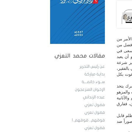
الأمر من
أفضل من
ويسعى في
مقالات محمد التعزي
 أن يعبد
ير شرعة
عن رئيس التحرير
بالفقير،
اغوت بكل
بداية مباركة
ســوء خاتمـــة
رك يتخذ
الإخوان المنزعجون
ف والمزهو
عبده الزنداني
الأنانية
، ففارق
فضول تعزي
فضول تعزي
ظلم قابل
فوقهم.. فوقهم..!
صوراً ضد
فضول تعزي