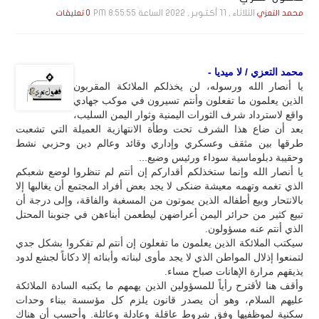
الثلاثاء , 11 أكـتـوبـر , 2022 الساعة 8:55:55 PM
محمد التعزي
0 تعليقات
محمد التعزي / لا ميديا -
يا أنصار الله ورسوله، لن يخذلكم الملائكة المقربون
الذين يعلمون ما تفعلون وأنتم تسيرون في موكب جهادي
واقع لاسترداد شرف الثورات اليمنية وثوار اليمن السليب،
بعد أن ضاع هذا الشرف تحت وطأة الانتهازية العميلة التي تشعبت
طرقها بين مثقف وعسكري وإداري وقائد وعالم دين وحزبي نشط
وحقيبة دبلوماسية سوداء ورئيس وضيع...
يا أنصار الله وإنما ستخذلكم أقداركم إن أنتم لم تنظروا لوضع شعبكم
الذي تغمه وتهمه معيشة ضنكى لا يجد بعض أفراد المجتمع أن يغالبها إلا
بالانتحار وبيع أطفاله الذين يموتون من المسغبة والفاقة، وإلى درجة أن
تبيع كثير من حرائر اليمن أعراضهن ليطعمن أبناءهن في جنوبنا المحتل
الذي أنتم عنه مسؤولون.
سيكتب الملائكة الذين يعلمون ما تفعلون إن أنتم لم تفكروا بشكل جدي
لتمنعوا إذلال المواطن الذي لا يجد مأوى لبناته وأبنائه إلا دكاناً لجشع لدود
يذيقهم مرارة الإهانات صباح مساء.
وأقف هنا لأقترح رأياً للمسؤولين الذين يهمهم ما يكتبه السادة الملائكة
عليهم السلام، وهو أن يصدر قانون يلزم كل مؤسسة ببناء وحدات
سكنية لموظفيها وفق شروط عاقلة وعادلة وعائلة. وأحسب أن هناك