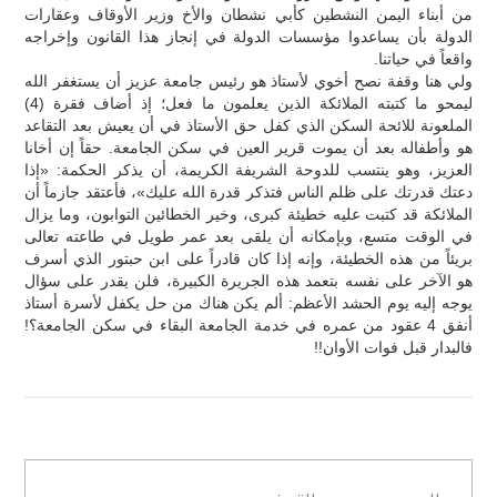
من أبناء اليمن النشطين كأبي نشطان والأخ وزير الأوقاف وعقارات
الدولة بأن يساعدوا مؤسسات الدولة في إنجاز هذا القانون وإخراجه
واقعاً في حياتنا.
ولي هنا وقفة نصح أخوي لأستاذ هو رئيس جامعة عزيز أن يستغفر الله
ليمحو ما كتبته الملائكة الذين يعلمون ما فعل؛ إذ أضاف فقرة (4)
الملعونة للائحة السكن الذي كفل حق الأستاذ في أن يعيش بعد التقاعد
هو وأطفاله بعد أن يموت قرير العين في سكن الجامعة. حقاً إن أخانا
العزيز، وهو ينتسب للدوحة الشريفة الكريمة، أن يذكر الحكمة: «إذا
دعتك قدرتك على ظلم الناس فتذكر قدرة الله عليك»، فأعتقد جازماً أن
الملائكة قد كتبت عليه خطيئة كبرى، وخير الخطائين التوابون، وما يزال
في الوقت متسع، وبإمكانه أن يلقى بعد عمر طويل في طاعته تعالى
بريئاً من هذه الخطيئة، وإنه إذا كان قادراً على ابن حبتور الذي أسرف
هو الآخر على نفسه بتعمد هذه الجريرة الكبيرة، فلن يقدر على سؤال
يوجه إليه يوم الحشد الأعظم: ألم يكن هناك من حل يكفل لأسرة أستاذ
أنفق 4 عقود من عمره في خدمة الجامعة البقاء في سكن الجامعة؟!
فالبدار قبل فوات الأوان!!