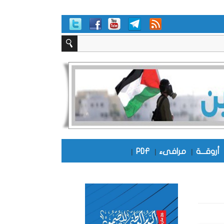
أروقـــة
|
مرافىء
|
PDF
|