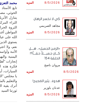
8/5/2026
المزيد
محمد التعزي /
تابع الأستاذ
الحوثي، مصد
يتنازل الأث
كي لا نخسر الرهان
الثراء المر
مجاهد الصريمي
الثروة الحر
المواطن أغن
8/5/2026
المزيد
الله على عبا
يستوي الذين 
نعم، ولا اعت
«الزمن الجميل».. هـــل
الأمة وأواسط
كـــان جميــــلاً حقـــاً؟!
اليمنية والي
الحلقة 154
إنجازات "أهل
مروان ناصح
فكرة هذه ال
السيارات، أيا
8/5/2026
المزيد
يا مجلس "التغ
والتعليم بالم
هدوءٌ.. يثير الضجيج!
أترك بقية ا
عدنان باوزير
ثورتنا السيد
8/5/2026
المزيد