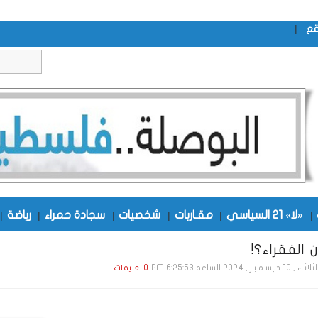
|
قع
|
«لا» 21 السياسي
|
مقـاربات
|
شخصيات
|
سجادة حمراء
|
رياضة
|
 الفقراء؟!
ء , 10 ديـسـمـبـر , 2024 الساعة 6:25:53 PM
0 تعليقات