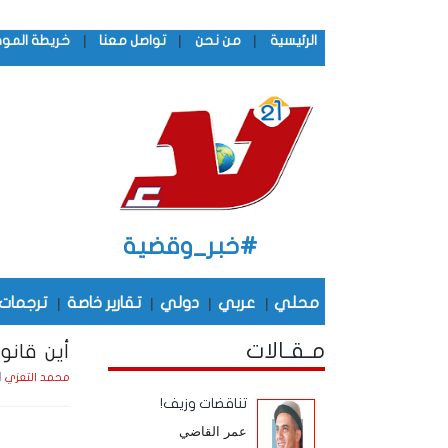
|
|
|
الرئيسية
من نحن
تواصل معنا
خريطة المو
#خبر_وقضية
محلي
|
عربي
|
دولي
|
تقارير خاصة
|
ترجمات
مـقـالات
أين قانون
الثلاثا
محمد التعزي
تناقضات وزيف!
عمر القاضي