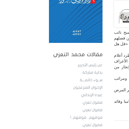
بح نائب
ين فضلهم
! «قل هل
مقالات محمد التعزي
رد أعلام
 الأعراف
عن رئيس التحرير
إنجاز من
بداية مباركة
 ومرائب
ســوء خاتمـــة
الإخوان المنزعجون
 شر المرض
عبده الزنداني
نا وقائد
فضول تعزي
فضول تعزي
فوقهم.. فوقهم..!
فضول تعزي