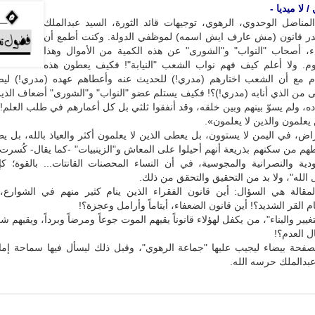
 لا ميديا -
 المناضل الوحدوي، الرهوي، توجيهات قائد الثورة، السيد عبدالملك
ر قانون (مش عارف ايش اسمه) لموظفي الدولة. وكنت أطمع أن
رياء، أصحاب "النواب" و"الشورى" عن هذه الكمية من الأموال وهذا
كوم. ولا أعلم كيف فهم نواب الشعب "النيابة"! فكيف يعطون هذه
ام مع أن الشعب اختارهم (مدري!) للحديث عنه وأعطاهم عهده (مدري!) ليص
ى من الذي أنابه (مدري!)؟! فكيف يستلم عضو "النواب" و"الشورى" أضعاف الذ
ده، ولم يسوّ بينهم وبين خلقه، وقد أنفقوا ثلثي بل كل أعمارهم في طلب العلم
يعلمون والذين لا يعلمون».
راض، في اليمن لا يستوون، بل يعطى الذين لا يعلمون أكثر والعياذ بالله، بل يط
هم من سكنهم بذريعة أنهم أحيلوا على المعاش و"الزينبيات" -كما يقال- كُسرت
هودية والنصرانية والمجوسية، في أن النساء المحصنات القانتات... بالقوة؛ ك
 الله"، ولا بد من التحقيق والتحقق من ذلك.
مقالة هي السؤال: أين قانون الفقراء الذين ينام كثير منهم في الشوارع،
م القر الشديد؟! أين قانون الضعفاء، أيتاماً وأرامل وعجزة؟!
يير والبناء"، من يكفل لهؤلاء قانوناً يقيهم الموت جوعاً ومرضاً وبرداً، ويقيهم
ال العدم؟!
لصفحة بيضاء ليجيب عليها "جماعة الرهوي"، وقبل ذلك ليسأل فيها سماحة إمام
 عبدالملك حرسه الله.