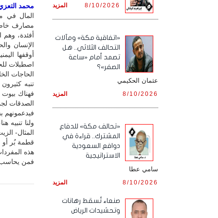
8/10/2026
المزيد
محمد التعزي /
المال في مف
مصارف خاصة 
أفئدة، وهم 
«اتفاقية مكة» ومآلات
الإنسان وال
التحالف الثلاثي.. هل
أوقفها اليمن
تصمد أمام «ساعة
اصطبلات للح
الصفر»؟
الحاجات الخ
عثمان الحكيمي
تنبه كثيرون
فهناك بيوت 
8/10/2026
المزيد
فيدعمونهم بس
ولنا تنبيه ه
«تحالف مكة» للدفاع
المثال- الزي
المشترك.. قراءة في
قطمة بُر أو
دوافع السعودية
هذه المفردات
الاستراتيجية
فمن يحاسب ه
سامي عطا
8/10/2026
المزيد
صنعاء تُسقط رهانات
وتحشيدات الرياض