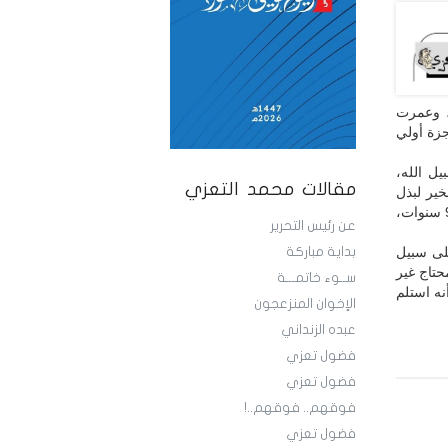
ن، وعمرت
جزة أولي
يل الله،
مقالات محمد التعزي
ير لبذل
الصدقات لجميع الشعب اليمني، الذي يعاني من الحصار الذي فرضه الأشقاء والأصدقاء من 9 سنوات،
عن رئيس التحرير
على سبيل
بداية مباركة
حتاج غير
ســوء خاتمـــة
ه استلم
الإخوان المنزعجون
عبده الزنداني
فضول تعزي
فضول تعزي
فوقهم.. فوقهم..!
فضول تعزي