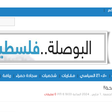
|
قع
|
«لا» 21 السياسي
|
مقـاربات
|
شخصيات
|
سجادة حمراء
|
رياضة
|
حة!!
ة , 1 مـارس , 2024 الساعة 6:19:03 PM
0 تعليقات