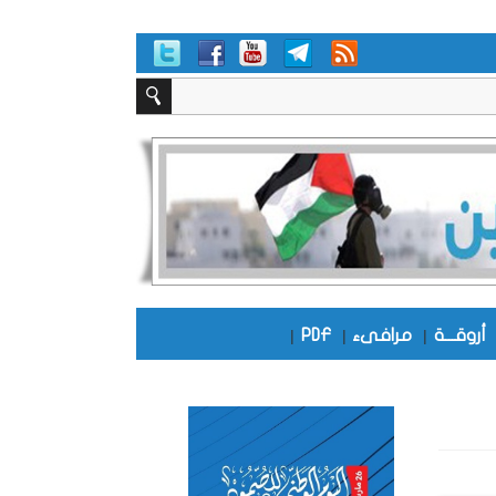
أروقـــة
|
مرافىء
|
PDF
|