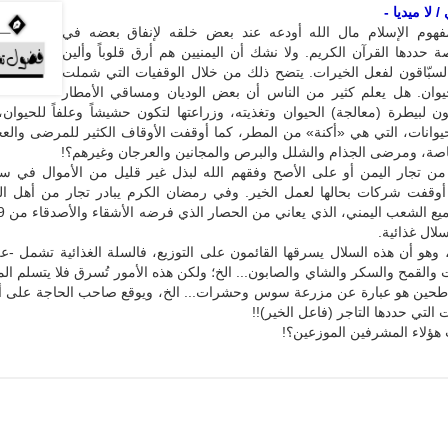
 لا ميديا -
هوم الإسلام مال الله أودعه عند بعض خلقه لإنفاق بعضه في
حددها القرآن الكريم. ولا نشك أن اليمنيين هم أرق قلوباً وألين
السبّاقون لفعل الخيرات. يتضح ذلك من خلال الوقفيات التي شملت
حيوان. هل يعلم كثير من الناس أن بعض الوديان ومساقي الأمطار
يون لبيطرة (معالجة) الحيوان وتغذيته، وزراعتها لتكون حشيشاً وعلفاً للحيوا
يوانات، التي هي «أكنة» من المطر، كما أوقفت الأوقاف الكثير للمرضى والع
اصة، ومرضى الجذام والشلل والبرص والمجانين والعرجان وغيرهم؟!
 من تجار اليمن أو على الأصح وفقهم الله لبذل غير قليل من الأموال في سب
أوقفت شركات بحالها لعمل الخير. وفي رمضان الكرم يبادر تجار من أهل الخ
لال غذائية.
نا، وهو أن هذه السلال يسرقها القائمون على التوزيع، فالسلة الغذائية تشمل -
ت والقمح والسكر والشاي والصابون... الخ؛ ولكن هذه الأمور تُسرق فلا يتسلم الم
 طحين هو عبارة عن مزرعة سوس وحشرات... الخ، ويوقع صاحب الحاجة على أن
 التي حددها التاجر (فاعل الخير)!!
ؤلاء المشرفين الموزعين؟!