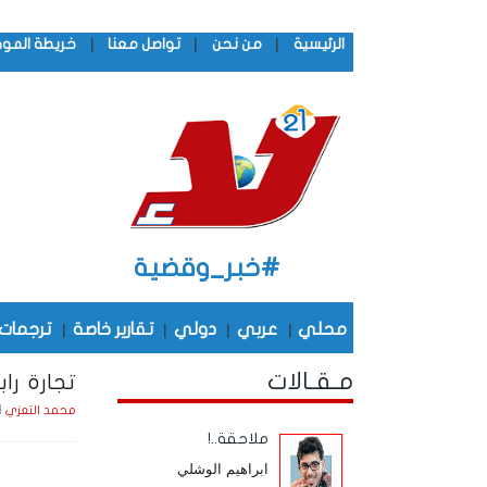
|
|
|
الرئيسية
من نحن
تواصل معنا
خريطة المو
#خبر_وقضية
محلي
|
عربي
|
دولي
|
تقارير خاصة
|
ترجمات
مـقـالات
تجارة راب
الجمع
محمد التعزي
ملاحقة..!
ابراهيم الوشلي