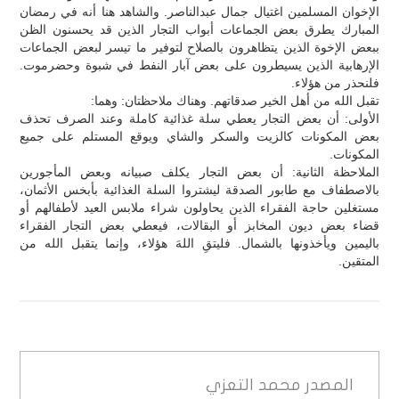
الإخوان المسلمين اغتيال جمال عبدالناصر. والشاهد هنا أنه في رمضان
المبارك يطرق بعض الجماعات أبواب التجار الذين قد يحسنون الظن
ببعض الإخوة الذين يتظاهرون بالصلاح لتوفير ما تيسر لبعض الجماعات
الإرهابية الذين يسيطرون على بعض آبار النفط في شبوة وحضرموت.
فلنحذر من هؤلاء.
تقبل الله من أهل الخير صدقاتهم. وهناك ملاحظتان: وهما:
الأولى: أن بعض التجار يعطي سلة غذائية كاملة وعند الصرف تحذف
بعض المكونات كالزيت والسكر والشاي ويوقع المستلم على جميع
المكونات.
الملاحظة الثانية: أن بعض التجار يكلف صبيانه وبعض المأجورين
بالاصطفاف مع طابور الصدقة ليشتروا السلة الغذائية بأبخس الأثمان،
مستغلين حاجة الفقراء الذين يحاولون شراء ملابس العيد لأطفالهم أو
قضاء بعض ديون المخابز أو البقالات، فيعطي بعض التجار الفقراء
باليمين ويأخذونها بالشمال. فليتقِ اللهَ هؤلاء، وإنما يتقبل الله من
المتقين.
المصدر
محمد التعزي