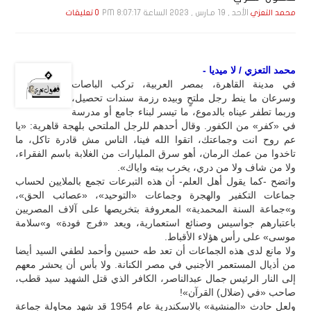
الأحد , 19 مـارس , 2023 الساعة 8:07:17 PM
محمد التعزي
0 تعليقات
محمد التعزي / لا ميديا -
في مدينة القاهرة، بمصر العربية، تركب الباصات
وسرعان ما ينط رجل ملتحٍ وبيده رزمة سندات تحصيل،
وربما تطفر عيناه بالدموع، ما تيسر لبناء جامع أو مدرسة
في «كفر» من الكفور. وقال أحدهم للرجل الملتحي بلهجة قاهرية: «يا
عم روح انت وجماعتك، اتقوا الله فينا، الناس مش قادرة تاكل، ما
تاخدوا من عمك الرمان، أهو سرق المليارات من الغلابة باسم الفقراء،
ولا من شاف ولا من دري، يخرب بيته واياك».
واتضح -كما يقول أهل العلم- أن هذه التبرعات تجمع بالملايين لحساب
جماعات التكفير والهجرة وجماعات «التوحيد»، «عصائب الحق»،
و»جماعة السنة المحمدية» المعروفة بتخريصها على آلاف المصريين
باعتبارهم جواسيس وصنائع استعمارية، ويعد «فرج فودة» و»سلامة
موسى» على رأس هؤلاء الأقباط.
ولا مانع لدى هذه الجماعات أن تعد طه حسين وأحمد لطفي السيد أيضا
من أذيال المستعمر الأجنبي في مصر الكنانة. ولا بأس أن يحشر معهم
إلى النار الرئيس جمال عبدالناصر، الكافر الذي قتل الشهيد سيد قطب،
صاحب «في (ضلال) القرآن»!
ولعل حادث «المنشية» بالاسكندرية عام 1954 قد شهد محاولة جماعة