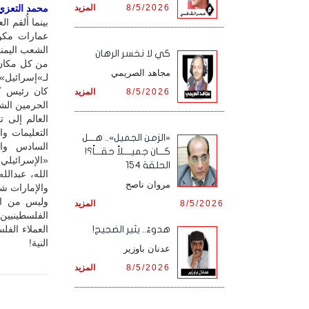
8/5/2026
المزيد
محمد التعزي /
بينما أُلقم 
عمارات مكو
الشعب اليمني
كي لا نخسر الرهان
من كل مكان ل
مجاهد الصريمي
لـ»إسرائيل»: ل
كان رئيس كو
8/5/2026
المزيد
الحرمين الشر
العالم إلى 
التعليمات و
«الزمن الجميل».. هـــل
السادس وا
كـــان جميــــلاً حقـــاً؟!
«الإسرائيلي
الحلقة 154
الله، عبدالل
مروان ناصح
والإمارات شي
وليس من الغ
8/5/2026
المزيد
الفلسطينيين 
العملاء الفل
هدوءٌ.. يثير الضجيج!
النية!
عدنان باوزير
8/5/2026
المزيد