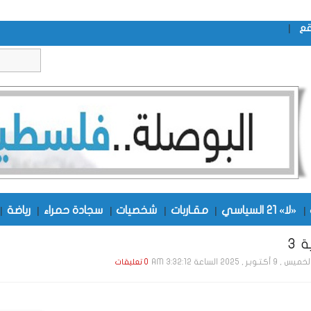
|
قع
|
«لا» 21 السياسي
|
مقـاربات
|
شخصيات
|
سجادة حمراء
|
رياضة
|
 3
س , 9 أكـتـوبـر , 2025 الساعة 3:32:12 AM
0 تعليقات