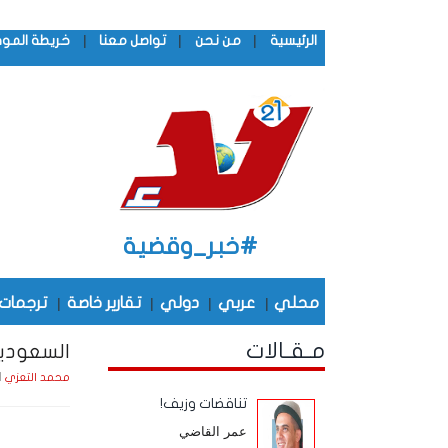
|
|
|
الرئيسية
من نحن
تواصل معنا
خريطة المو
#خبر_وقضية
محلي
|
عربي
|
دولي
|
تقارير خاصة
|
ترجمات
مـقـالات
السعودية
الخمي
محمد التعزي
تناقضات وزيف!
عمر القاضي