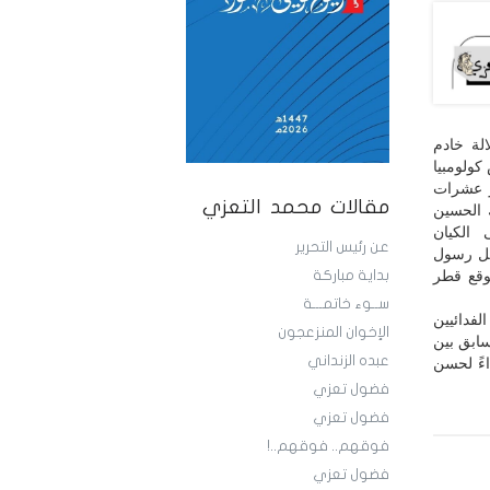
لة خادم
كولومبيا
ر عشرات
مقالات محمد التعزي
 الحسين
الكيان
عن رئيس التحرير
يل رسول
توقع قطر
بداية مباركة
ســوء خاتمـــة
فدائيين
الإخوان المنزعجون
سابق بين
عبده الزنداني
اءً لحسن
فضول تعزي
فضول تعزي
فوقهم.. فوقهم..!
فضول تعزي