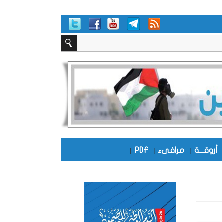
أروقـــة
|
مرافىء
|
PDF
|