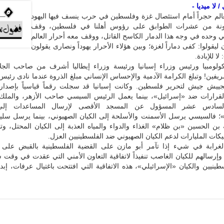
 لا ميديا -
العالم حجراً أمام استئصال غزة وفلسطين في حرب ينسف فيها اليهود
نة من عشرات الطوابق على رؤوس أهلنا في فلسطين، وقف
 وحده في وجه هذا الدمار الكاسح القاتل، ووقف معه أحرار العالم
يقولوا: كفى دماراً لغزة؛ وبين هؤلاء الأحرار يهوداً ونصارى يقولون
ا للإبادة.
لومبيا ورئيس وزراء إسبانيا ورئيسة وزراء إيطاليا أشرف من صاحب الجلا
يفين! وتبلغ الكرامة الآدمية والإحساس الإنساني مبلغ الذروة عندما نادى رئيس 
تجييش جيش لتحرير فلسطين. وكانت إسبانيا قد سجلت رقماً قياسياً بإصدا
القرارات ضد «إسرائيل»، بينما يعمل الرئيس السيسي صاحب الأزهر، والملك
لسادس عشر المسؤول عن المسجد الأقصى لإرسال المساعدات إلى 
»؛ فالسيسي يرسل الأسمنت والأسلحة إلى الكيان الصهيوني، بينما يرسل سل
ه بن الحسين «بن ظلام» الغذاء والدواء والمياه العذبة إلى الكيان المحتل، و
كات المليارات لدعم الكيان الصهيوني ضد الفلسطينيين العزل.
رابة في شيء إذا تآمر أبو مازن على القضية الفلسطينية بالقبض على ال
وإرسالهم للكيان الغاصب تنفيذاً لاتفاقية التعاون الأمني التي عقدت في وقت 
سطينيين والكيان «الإسرائيلي»، هذه الاتفاقية التي افتتحت باغتيال عرفات، إبد