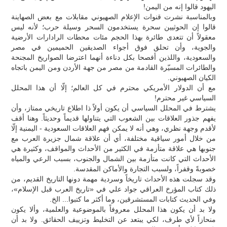
اليهود قالوا إنه من اليمن!
وبالمناسبة نشرت قنوات الإعلام الصهيوني مقابلات مع بعض الصهاينة
قالوا إن الحوثيين سحرة يستخدمون السحر وسيلة حرب؛ لأنه ليس
معقولاً أن تتعدى طائرة بهذا الحجم مئات محطات الرادارات الأرضية
والجوية، وأن تحلق فوق أجواء الصديقين الحميمين في مصر
والسعودية، واللذين أفصحا بكل دناءة أنهما اعترضا الصواريخ المجنحة
والطائرات المسيّرة القادمة من مصر من جهة الأردن ومن اليمن باتجاه
الكيان الصهيوني.
مع أن الدولار الأمريكي محترم في كل العالم؛ إلّا أن هذا المحلل
السياسي غير محترم!
يشترط في المحلل السياسي أن يكون أولاً ذا اطلاع تاريخي ممتاز، وأن
يفهم جذور العلاقات بين الشعوب التي يتناولها قديماً وحديثاً. وهنا أقف
لأقدم وجهة نظري، وهي أنه لا يمكن فهم العلاقات السعودية - اليمنية إلّا
من خلال أمور سياقية مختلفة، أي أن علاقة شمال جزيرة العرب مع
جنوبها هي علاقة متأزمة في الكثير من الأحداث والمواقف، وكثيرة هي
الأحداث التي كانت متأزمة بين الشمال والجنوب، بسبب الرعي والمياه
خصوبةً وقفراً، ولسبب التجارة والأماكن المقدسة.
وقد سجلت هذه الأحداث تاريخاً وسردية مهمة دونها التاريخ القديم، من
ذلك كتاب المؤرخ العراقي جواد علي في «تاريخ العرب قبل الإسلام»،
وفي الحديث كتابات المستشرقين، وما أكثر ما كتبوا... الخ.
ولا بد أن يكون هذا المحلل معروفاً بالموضوعية والعلمية، وألا يكون
منحازاً لأي طرف، لكي يبتعد عن التخليط وتزييف الحقائق. ولا بد أن