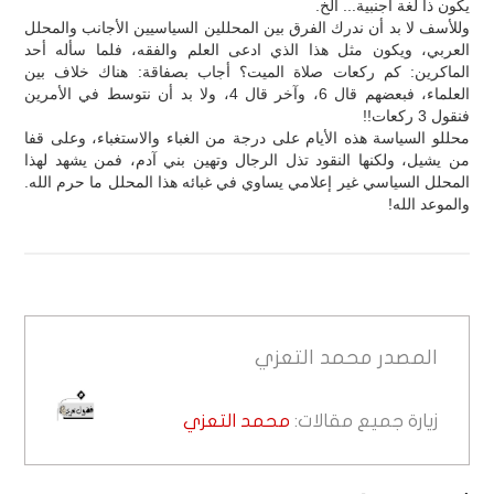
يكون ذا لغة أجنبية... الخ.
وللأسف لا بد أن ندرك الفرق بين المحللين السياسيين الأجانب والمحلل
العربي، ويكون مثل هذا الذي ادعى العلم والفقه، فلما سأله أحد
الماكرين: كم ركعات صلاة الميت؟ أجاب بصفاقة: هناك خلاف بين
العلماء، فبعضهم قال 6، وآخر قال 4، ولا بد أن نتوسط في الأمرين
فنقول 3 ركعات!!
محللو السياسة هذه الأيام على درجة من الغباء والاستغباء، وعلى قفا
من يشيل، ولكنها النقود تذل الرجال وتهين بني آدم، فمن يشهد لهذا
المحلل السياسي غير إعلامي يساوي في غبائه هذا المحلل ما حرم الله.
والموعد الله!
المصدر
محمد التعزي
زيارة جميع مقالات:
محمد التعزي