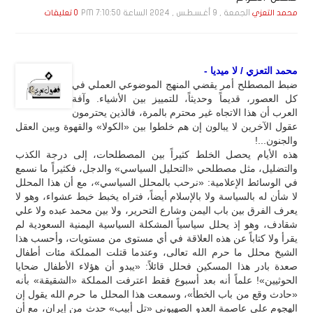
الجمعة , 9 أغـسـطـس , 2024 الساعة 7:10:50 PM
محمد التعزي
0 تعليقات
محمد التعزي / لا ميديا -
ضبط المصطلح أمر يقضي المنهج الموضوعي العملي في
كل العصور، قديماً وحديثاً، للتمييز بين الأشياء. وآفة
العرب أن هذا الاتجاه غير محترم بالمرة، فالذين يحترمون
عقول الآخرين لا يبالون إن هم خلطوا بين «الكولا» والقهوة وبين العقل
والجنون...!
هذه الأيام يحصل الخلط كثيراً بين المصطلحات، إلى درجة الكذب
والتضليل، مثل مصطلحي «التحليل السياسي» والدجل، فكثيراً ما نسمع
في الوسائط الإعلامية: «نرحب بالمحلل السياسي»، مع أن هذا المحلل
لا شأن له بالسياسة ولا بالإسلام أيضاً، فتراه يخبط خبط عشواء، وهو لا
يعرف الفرق بين باب اليمن وشارع التحرير، ولا بين محمد عبده ولا علي
شقادف، وهو إذ يحلل سياسياً المشكلة السياسية اليمنية السعودية لم
يقرأ ولا كتاباً عن هذه العلاقة في أي مستوى من مستويات، وأحسب هذا
الشيخ محلل ما حرم الله تعالى، وعندما قتلت المملكة مئات أطفال
صعدة بادر هذا المسكين فحلل قائلاً: «يبدو أن هؤلاء الأطفال ضحايا
الحوثيين»! علماً أنه بعد أسبوع فقط اعترفت المملكة «الشقيقة» بأنه
«حادث وقع من باب الخطأ»، وسمعت هذا المحلل ما حرم الله يقول إن
الهجوم على عاصمة العدو الصهيوني «تل أبيب» حدث من إيران، مع أن