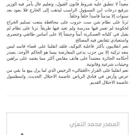
معيداً لا تنطبق عليه شروط قانون القبول، وتعليم عال يأمر فيه الوزير
بترفيع درجات ابن المسؤول الراسب ليذهب إلى الخارج فلا يعود بعد
سنوات إلا مدمناً فاسداً خلقاً وخلقاً.
ثرنا على نظام شن ست حروب على محافظة منعت تسليم الخراج
لحكومة لم تعمر فيها مدرسة ولم تعبد فيها طريقاً. ثرنا على نظام لم
يقبل في كلياته العسكرية أمناً وجيشاً إلا على أساس طائفي وعنصري
واستعبادي تتقايض فيه المصالح.
نعم انقلابيون بأكثر فاعلية التوكيد، فلقد انقلبنا على قضاء فاسد ليس
معه تزكية إلا من حزب يدعي المعارضة بينما هو الحاكم الأوحد، يصدر
أحكامه الجائرة معتمداً على هاتف مقايض أكثر مما يعتمد على براهين
وحيثيات شرعية وقانونية.
نعم انقلبنا على القرار «العَمَالي» الرخيص الذي لما يزل يبيع ما بقي من
عرض وأرض في فنادق الرياض عاصمة الاحتلال الحديث، واسطنمول
عاصمة الاحتلال القديم.
المصدر
محمد التعزي