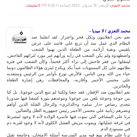
الأربعاء , 16 فـبـرايـر , 2022 الساعة 6:36:11 PM
محمد التعزي
0 تعليقات
محمد التعزي / لا ميديا -
نعم نحن انقلابيون وبكل فخر واعتزاز. لقد انقلبنا ضد
النظام الذي عمل منذ أن تربع علي فاسد على عرش
بلقيس وبقية أزلامه من الطغاة الذين نهبوا الشعب
واضطهدوه ولم يكن الشعب في رأيه ورأيهم غير مورد لثرائهم الفاحش،
لينتقلوا من فقر فاحش إلى ثراء أكثر فحشاً، وكأن الشعب في فترة
نظامهم على كل المستويات عبداً يكد ويكدح ليثرى هؤلاء الظالمون دونما
حياء من الله ومن الناس، فالأرض توزع بأوامر من الرئيس ومتنفذيه
علي محسن الأحمر وأقاربه، والمحافظات رهن إشارة الطغاة
والجائرين.
نعم انقلابيون ضد الإفقار، فقد جعنا ولكننا لم نتبع الذين جوعونا، بل كنا
بين جوعة وجوعة نلعن من جوعونا ونتوعدهم بثورة كشفنا فيها صدورنا
نتحدى رصاص «دار سلم» و»الدائري» والرجال القتلة الذين آواهم
ونصرهم زبانية علي محسن الأحمر رئيس جمهورية الظل والضالين.
ثرنا على المشافي التي تموت فيها عاسرة الولادة لأنه لا وجود لمشرط
في غرفة عملياتها، ويموت مريض الفشل الكلوي لأنه لا وجود لقربة دم
في مستودع الدم.
ثرنا على نظام يبيع فيه مدير المدرسة أسئلة الامتحان، وجامعة تقبل