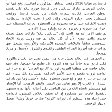
فرنسا وبريطانيا 1916 وقعت الدولتان المذكورتان اتفاقيتين وقع فيها عن
الجانب البريطاني مارك سايكس وعن فرنسا جورج بيكو على تقسيم
الوطن العربي، فكانت سورية ولبنان من نصيب فرنسا، ووقعت
فلسطين تحت الإدارة الدولية، وكان العراق تحت الإدارة البريطانية،
ونصت الاتفاقية على درجة محدودة من السيطرة العربية المستقلة على
أجزاء من سورية والجزيرة العربية وإمارة شرق الأردن.
لم يقف الأمر عند هذا الحد، فإن "سايكس بيكو" مازالت تعمل بصيغة
جديدة، والذي يتضح الآن أن كل العالم بما فيه روسيا وريثة الاتحاد
السوفييتي سابقاً والولايات المتحدة الأمريكية والأوروبية تشتعل فيها
ثورات عرقية أفرزها الصراع الطبقي والفئوي والشرق الأوسط، وأمريكا
نموذجاً.
إن الجماهير في العالم تعيش حالة من التمرد يصل حد الغليان والثورة،
فكل فريق يريد جانباً من هذه الثروة، بل يطمع بها جميعها، وقد شهد
العالم خاصة في منطقنا العربية، ثورات "الربيع العربي"، ثورة جياع في
عواصم ثروات مقصورة على الأسر الحاكمة المستأثرة بكل شيء، فما
من بلد عربي إلا وهو واقع ضمن سيطرة النفوذ الأجنبي، وما من بلد في
الشرق أو الغرب إلا وهو يعاني من التمييز والفقر الرهيب. أما الإنسان
فهو مستبشر باتجاه الخلاص من الماضي بكل أعبائه، بأنها ثورة ستنتهي
بالفضول قامت غير مشكورة إن لم تحقق الخلاص المنشود، فالواضح
حتى إعداد هذه السطور أن ثورات "الربيع" صارت خريفاً وشتاءً بفضل
الانتهاز الرخيص.