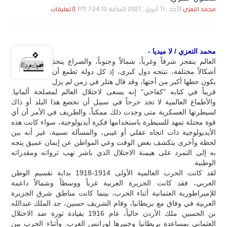
الأحد , 11 أبـريـل , 2021 الساعة 7:24:10 PM
محمد التعزي
0 تعليقات
محمد التعزي / لا ميديا -
العالم ينفجر شرقاً وغرباً، شمالاً وجنوباً، والصراع يتخذ
أشكالاً مختلفة، تنتجه دول كبرى، إذ كل دولة تطمع أن
يكون حظها أكبر من أختها، وقد قال هتلر في زمن لم يزل
قريباً في كتابه "كفاحي" إنه يسعى لاحتلال العالم لمصلحة ألمانيا.
والأطماع العالمية لا تجد حرجاً في سبيل أن تخضع هذا البلد أو ذاك
لسيطرتها العسكرية متى وجدت ذلك ممكناً، والطريف في الأمر أن أي
قوة محتلة تمهد للسيطرة باستخدامها فكرة أيديولوجية، سواء كانت هذه
الأيديولوجية ذات اتجاه عقلي أو غيبي، والمسألة نسبية، غير أنه بين
لحظة وأخرى يتكشف بعض الوقت وعي المواطن عن إيمان عميق يتجه
به إلى التمرد على هيمنة الاحتلال الذي باشر نهب ثرواته ومقدراته
الوطنية.
لقد كانت الحرب العالمية الأولى 1914-1918 بداية تقسيم الوطن
العربي، فقد كانت الجزيرة العربية غرباً ووسطاً وشمالاً داعمة
للإمبراطورية العثمانية أثناء الحرب، بينما كانت مناطق شرق الجزيرة
العربية في وفاق مع بريطانيا، وقام الشريف حسين، جد الملك عبدالله
بن الحسين ملك الأردن حالياً، عام 1916 بقيادة ثورة ضد الاحتلال
العثماني بمساعدة بريطانيا وخبيرها لورانس العرب. وأثناء الحرب بين