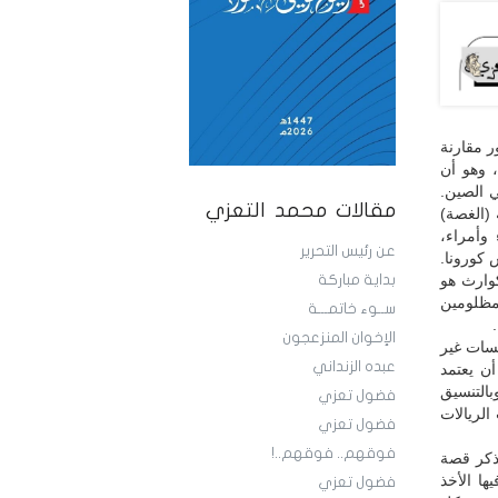
ر مقارنة
، وهو أن
 الصين.
مقالات محمد التعزي
 (الغصة)
وأمراء،
عن رئيس التحرير
 كورونا.
كوارث هو
بداية مباركة
مظلومين
ســوء خاتمـــة
الإخوان المنزعجون
سسات غير
عبده الزنداني
ن يعتمد
بالتنسيق
فضول تعزي
الريالات
فضول تعزي
فوقهم.. فوقهم..!
ذكر قصة
ها الأخذ
فضول تعزي