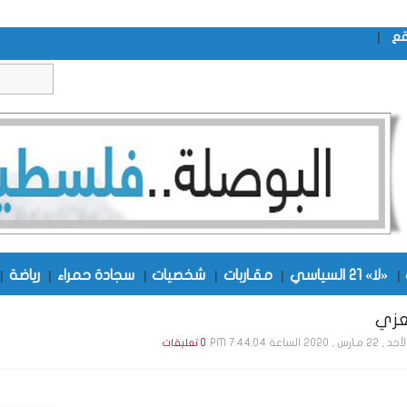
|
قع
|
«لا» 21 السياسي
|
مقـاربات
|
شخصيات
|
سجادة حمراء
|
رياضة
|
زي
 22 مـارس , 2020 الساعة 7:44:04 PM
0 تعليقات