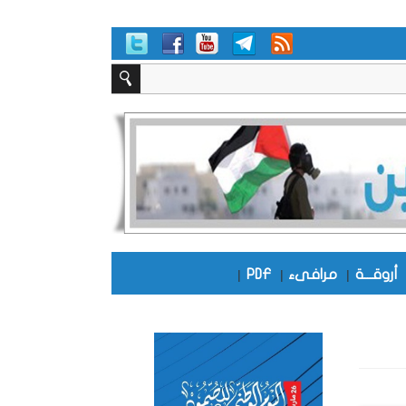
أروقـــة
|
مرافىء
|
PDF
|