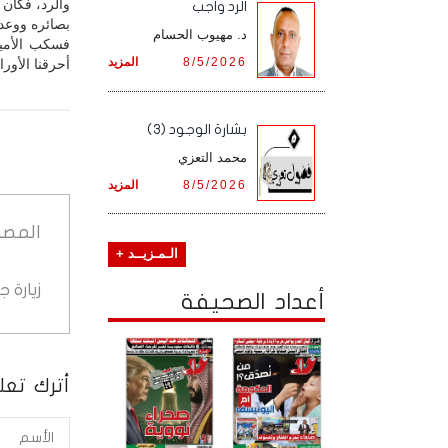
والرد، فكان 
الرد واجب
بصائره ووعد
د. مهيوب الحسام
فسكب الأمير
8/5/2026
المزيد
أحرقنا الأور
بشارة الوجود (3)
محمد التعزي
8/5/2026
المزيد
المصد
الـمـزيــد +
زيارة 
أعداد الصحيفة
أترك تعلي