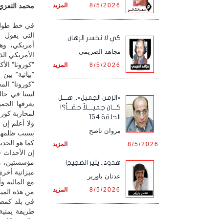
8/5/2026
المزيد
محمد التعزي /
في خط طول و
التي يقول ا
كي لا نخسر الرهان
أمريكي، وهو
مجاهد الصريمي
الأمريكي الذ
"كورونا" الأ
8/5/2026
المزيد
"بيانية" بين
"كورونا" ال
لسنا في حالة
«الزمن الجميل».. هـــل
يعرفها الجم
كـــان جميــــلاً حقـــاً؟!
لمحاربة كورو
الحلقة 154
ولا أعلم إن 
مروان ناصح
بسبب ظلمهم 
كما هو الحدي
8/5/2026
المزيد
إن الأحداث ق
مؤسستين، هم
هدوءٌ.. يثير الضجيج!
ميزانية أخرى
عدنان باوزير
مع المالية و
8/5/2026
المزيد
من هذه الميز
في بلد كمص
طريفة يمنية 