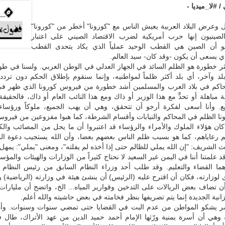
 #لا_ميديا -
عرض البلاد العربية يعيش الناس مع "كورونا" أخطر من "كورونا"
لصينيون إنها حرب أمريكية لضرب الاقتصاد الصيني على اعتبار
 أن الصين هي القطب الوحيد عملياً الذي يكاد يتحدى القطب
ي يسعى أن يكون -وقد كان- سيد العالم.
كثر خطورة هو الظلم السائد في الجهاز العدلي في الوطن العربي. ولسنا في طو
 بلد وآخر، أي بلد أكثر ظلماً لمواطنيه، وإنما سنقوم بإطلاق الحكم دون تردد
محاكم في بلاد العرب والمسلمين أشد خطورة من فيروس كورونا الذي ظهر في
 مباهلة أو تحدٍّ مع هذا الوزير أو ذاك ومع هذا النائب العام أو ذاك، فالحقيقة
يع. وأنا أسعى لفكرة أرجو أن تتحقق، وهي أن يهب الجميع، ملوكاً ورؤساء 
نا الظلم في المحاكم والنيابات وأقسام الشرطة، كما هبوا مفزوعين من فيروس
كان هؤلاء الملوك والأمراء والرؤساء قد اعتبروا أن ما يحل من المصائب وال
رعاياهم، كما هو بسبب ظلم الناس بعضهم بعضا، وأن الله يستجيب دعوة ال
ث الشريف: "إن الله يملي للظالم حتى إذا أخذه لم يفلته"، ومعنى "يملي": يمهل.
د علمتنا أننا في اليمن غير السعيد لا نحتاج كثيراً من الوزارات والهيئات والمؤ
ا القضاء والتعليم. وقد طلب أحد وزراء النظام السابق من رئيس النظام أ
 لوزارته، فكان أن اقترح عليه (الرئيس) أن ينشئ هيئة في وزارته (الرياضية) و
أن تضاف بعض الريالات على التدخين وقوارير المياه... الخ، واتضح أن مليارات 
انية الجديدة إنما يتم تصريفها بنظر فخامته في بعض حاشيته والله أعلم.
ر يشكو المواطن من عدم البت في القضايا حتى تمضي سنوات وسنوات. وأ
وهي أن أسرة يمنية ورّثها الإمام أحمد حميد الدين من عهد الأتراك، طال في