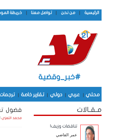
|
|
|
الرئيسية
من نحن
تواصل معنا
خريطة المو
#خبر_وقضية
محلي
|
عربي
|
دولي
|
تقارير خاصة
|
ترجمات
مـقـالات
فضول تع
الأحد ,
محمد التعزي
تناقضات وزيف!
عمر القاضي