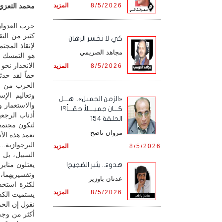
8/5/2026
المزيد
محمد التعزي /
حرب العدوان
كثير من الت
كي لا نخسر الرهان
لإنقاذ المجت
مجاهد الصريمي
هو التمسك بت
الانحدار نحو
8/5/2026
المزيد
حقاً لقد حد
الحرب من قب
وتعاليم الإس
«الزمن الجميل».. هـــل
والاستعمار 
كـــان جميــــلاً حقـــاً؟!
أذناب الرجعي
الحلقة 154
لتكون مجتمعا
مروان ناصح
تعمد هذه الأ
البرجوازية..
8/5/2026
المزيد
السبيل، بل م
يعتلون مناب
هدوءٌ.. يثير الضجيج!
وتفسيريهما، 
عدنان باوزير
لكثرة استخد
8/5/2026
المزيد
يستميت الكذ
نقول إن الحر
أكثر من وجه 