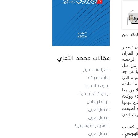
لملاذ من
ان تسعير
ا القرآن
مقالات محمد التعزي
 الرجعية
 من قبل
عن رئيس التحرير
اً عن جد
يتة التي
بداية مباركة
ة الطبقة
ســوء خاتمـــة
ا من هذا
الإخوان المنزعجون
ء ووكلاء
عبده الزنداني
عن فهمها
رة أصبحت
فضول تعزي
رب للذي
فضول تعزي
فوقهم.. فوقهم..!
 بل كشفت
لتهويس"،
فضول تعزي