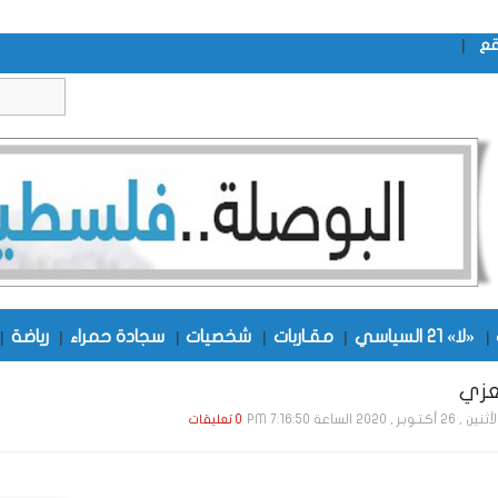
|
قع
|
«لا» 21 السياسي
|
مقـاربات
|
شخصيات
|
سجادة حمراء
|
رياضة
|
زي
ن , 26 أكـتـوبـر , 2020 الساعة 7:16:50 PM
0 تعليقات