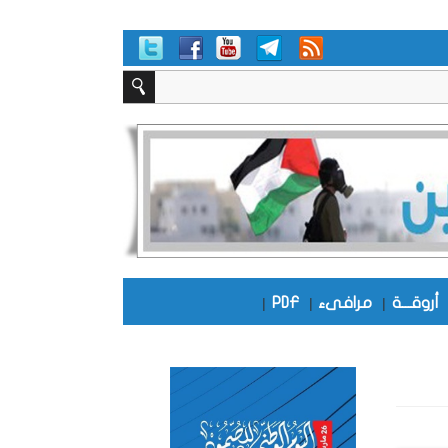
أروقـــة
|
مرافىء
|
PDF
|