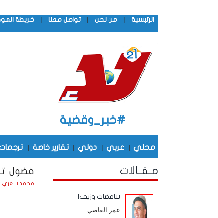
|
|
|
الرئيسية
من نحن
تواصل معنا
خريطة المو
#خبر_وقضية
محلي
|
عربي
|
دولي
|
تقارير خاصة
|
ترجمات
مـقـالات
فضول تع
الأثني
محمد التعزي
تناقضات وزيف!
عمر القاضي