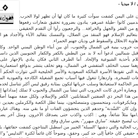
 لا ميديا -
 على اليمن كشفت سوآت كثيرة ما كان لها أن تظهر لولا الحرب.
قدميين كانوا -طيلة عمرهم- ينادون بضرورة تحقيق شعارات رفعوها
مع من الفقر والجهل والخرافة... والرجعيون رأوا أن التقدم الحقيقي
عاليم الإسلام فهو المنقذ من الضلال، والتمسك بتقاليد الآباء والأجداد هو ا
 هاوية الانحلال والسقوط في وديان جهنم الحمراء.
ثت حروب بينية في الشمال والجنوب، أي بين أبناء الوطن اليمني الواحد. وك
ل شماليين ادعوا أنه لا بد من البطش بالكفر والكفار الجنوبيين الذين داسو
لام بأحذية الشيوعية والإلحاد. أما الطرف الثاني فكان ينادي بالإجهاز على
وهما سبب التخلف المتفشي في الشمال، وهو تخلف ينتشر بدوافع استعمارية
ة التي تقودها الأسرة المالكة السعودية والأسر الخليجية التي تتوارث الحكم أب
ت للسخرة، وازدهارا تتغول فيها أسباب تجمع الشغيلة الكادحة والعبودية المق
سر الحاكمة لاستعبادها وسلب حرياتها لتكون بمثابة رقيق ليس أكثر تتناسل لخدم
. وبعبارة أخرى كانت الحروب التي تنشأ بين الشمال والحبوب لا تملك إمداداتها إل
ن هذا البحر ذي الضفتين المتقابلتين: الكفر والإسلام، ولكل ضفة منهما أصلا
ر ومايكرفونات، ومتحمسون ومتمصلحون، بينما تظل الكعبة والكرملين بعيدين 
وإن كان "السَّدنة" وحدهم الذين يتجشؤون الفتات أو ما بقي منه. وهناك عبا
امها مثلاً شائعاً، وهي : اكذب واكذب حتى يصدقك الآخرون. ومثل آخر يض
ب ليصبح حقيقة: "سارق مبهرر"، يعني سارق وقح.
ب الحالية والتي دشنها "السبلة" الجبير من اسطبل البنتاجون كشفت حقائقها،
حقيقي كان خافياً إلى حد كبير، وحقق، وضوحاً كان غائماً لكثرة "التدليس" و"ا