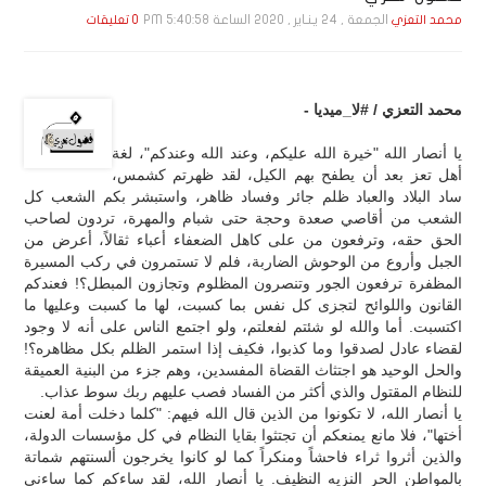
الجمعة , 24 يـنـاير , 2020 الساعة 5:40:58 PM
محمد التعزي
0 تعليقات
محمد التعزي / #لا_ميديا -
يا أنصار الله "خيرة الله عليكم، وعند الله وعندكم"، لغة
أهل تعز بعد أن يطفح بهم الكيل، لقد ظهرتم كشمس،
ساد البلاد والعباد ظلم جائر وفساد ظاهر، واستبشر بكم الشعب كل
الشعب من أقاصي صعدة وحجة حتى شبام والمهرة، تردون لصاحب
الحق حقه، وترفعون من على كاهل الضعفاء أعباء ثقالاً، أعرض من
الجبل وأروع من الوحوش الضاربة، فلم لا تستمرون في ركب المسيرة
المظفرة ترفعون الجور وتنصرون المظلوم وتجازون المبطل؟! فعندكم
القانون واللوائح لتجزى كل نفس بما كسبت، لها ما كسبت وعليها ما
اكتسبت. أما والله لو شئتم لفعلتم، ولو اجتمع الناس على أنه لا وجود
لقضاء عادل لصدقوا وما كذبوا، فكيف إذا استمر الظلم بكل مظاهره؟!
والحل الوحيد هو اجتثاث القضاة المفسدين، وهم جزء من البنية العميقة
للنظام المقتول والذي أكثر من الفساد فصب عليهم ربك سوط عذاب.
يا أنصار الله، لا تكونوا من الذين قال الله فيهم: "كلما دخلت أمة لعنت
أختها"، فلا مانع يمنعكم أن تجتثوا بقايا النظام في كل مؤسسات الدولة،
والذين أثروا ثراء فاحشاً ومنكراً كما لو كانوا يخرجون ألسنتهم شماتة
بالمواطن الحر النزيه النظيف. يا أنصار الله، لقد ساءكم كما ساءني