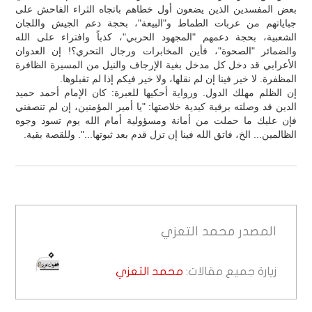
بعض المفسدين الذين يضعون أول خطاهم باتجاه الثراء الفاحش على
جباياتهم من عربات الطماط و"البيعة"، بحجة دعم الجيش واللجان
الشعبية، بحجة دعمهم "المجهود الحربي"، كذباً وافتراء على الله
والضمائر "الصحوة"، فأين المخابرات ورجال التحري؟! إن العدوان
الأعرابي قد دخل كل مدخل بغية الإرجاف والنيل من المسيرة الظافرة
المظفرة. لا خير فينا إن لم نقلها، ولا خير فيكم إذا لم تقبلوها.
إن الظلم مهلك الدول. ورواية أحكيها للعبرة: كان الإمام أحمد حميد
الدين قد وصلته برقية كيدية خلاصتها: "يا أمير المؤمنين، إن لم تنصفني
فإن عليك ما حملت من أمانة ومسؤولية أمام الله يوم تسود وجوه
الظالمين... الخ، فاتق الله فينا إن تزل قدم بعد ثبوتها...". وللقصة بقية.
المصدر
محمد التعزي
زيارة جميع مقالات:
محمد التعزي