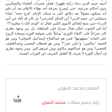
أحمد حميد الدين دماء زكية طهورا، فقتل عشرات العلماء والمفكرين
بدون أحكام شرعية، حتى ليصرخ بحرقة أحد هؤلاء الأعلام بعد أن علم
أنه سيكون مقتولاً بعد دقائق على يد سياف الإمام "فرع حجة"، لماذا
سيقتلني ابن حميد الدين؟ أين الحكم الشرعي؟ بل كان قد أفاد عن أبي
الدرداء حين نصح للحاكم الأموي الكبير فقال له "الوعد الله يا معاوية"؟!
أما في الجنوب فكان هناك صراع على السلطة، بل من وجهة نظري
كان صراعاً على "النقاء الثوري" ودليلاً على صوفية الثورة وسيادة الروح
على المادة "بمفهومها" فمن هو عبدالفتاح إسماعيل الجوفي؟ ومن هو
الشيبة "سالمين" و"علي عنتر"؟ ومن هو قحطان الشعبي وعبداللطيف
الشعبي؟ ومن هو عبدالقوي مكاوي ومن غيرهم كثير. ومن وجهة نظري
إن أجيال الثورة لا تعرف إلا القليل المزيف عن الثورات اليمنية.
المصدر
محمد التعزي
زيارة جميع مقالات:
محمد التعزي