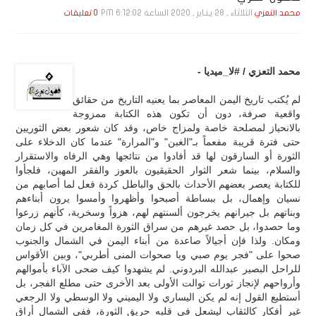
الثلاثاء , 28 يـنـاير , 2020 الساعة 6:12:02 PM
محمد التعزي
0 تعليقات
محمد التعزي / #لا_ميديا -
لم يُكتب تاريخ اليمن المعاصر بما يعنيه التاريخ من حقائق
واقعية صرفة، دون أن تكون هذه الكتابة ممزوجة
بالانحياز لمصلحة خاصة ولمزاج خاص، وقد كان شعور بعض الثوريين
حتى فترة قريبة مفعماً بـ"الغبن" و"المرارة" عندما كان الدخلاء على
الثورة أو السارقون لها قد أفادوا من نتائجها وهي الرفاه والاستقرار
والسلام، بينما شعر الثوار الحقيقيون بالعوز والفقر المهين، فلجأوا
للكتابة يعصر بعضهم الأحداث بالحق والباطل كردة فعل لما أصابهم من
نسيان وإهمال، بل ببساطة أصبحوا وأظهروا وأمسوا يرون أبناءهم
وبناتهم بل جيرانهم يخرجون ألسنتهم لهم، هزواً وسخرية، كأنهم زرعوا
وما حصدوا، بل حصد غيرهم من سراق الثورة المغامرين في كل زمان
ومكان. ولذا فإن أجيالاً صاعدة من أبناء اليمن في الشمال والجنوب
صحوا على "فجر يوم صبي ويا صحوات المنى أطربي"، وبين الأقواس
للراحل البصير عبدالله البردوني. لم يشهدوا كيف ضحى الآباء بأموالهم
وأرواحهم لإنجاز ثورات توالت الأولى بعد الأخرى حتى مطلع الفجر، بل
أستطيع القول إنه لم يكن اليساري ولا اليميني ولا الوسطي ولا الرجعي
غير أفكار كالثقاب ليشعل في قلبه حريق الثورة، ففي الشمال أراق