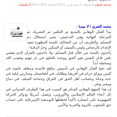
الجمعة , 3 سـبـتـمـبـر , 2021 الساعة 3:16:47 AM
محمد التعزي
0 تعليقات
محمد التعزي / لا ميديا -
يبدأ الفكر الوهابي بالتبديع ثم التكفير ثم التشريك ثم
المرحلة النهائية وهي التدعيش، يعني استحلال دم
المسلم. والطريف أن من المخالف للسنة المطهرة تنفيذ
الإعدام بالرصاص وليس بالسيف أو السكين وحزّ الرقبة!
يأخذون بالسنة من خلال قتل المسلم، ولا يأخذون بالقرآن الذي يقضي
بلعن قاتل النفس بغير الحق ووعده بالخلود في نار جهنم وغضب الله
وسخطه أبداً.
لقد نجح الفكر الوهابي في تأسيس مناهج فاسدة ومعاهد علمية في
اليمن وبوكو حرام في أفريقيا وطالبان في أفغانستان ومدارس ليلية في
جدة ومكة وعصائب أهل الحق في العراق وجماعة السلف في دماج
ومعبر وتعز...
إن هذا المنهج الوهابي المنكر هو السبب في هذا التطرف العدواني في
كل أنحاء العالم الإسلامي والأوروبي، وتعمل أمريكا ودوائر الحركة
الصهيونية على انتشاره تأكيداً لخططها التوسعية الإمبريالية على حساب
حق الشعوب بالثروة والحرية والأمن.