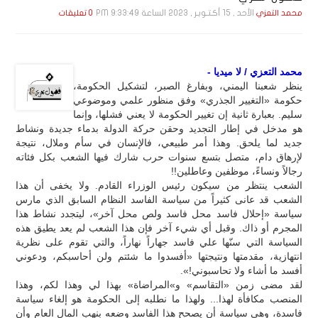
الأحد , 15 أكـتـوبـر , 2023 الساعة 9:33:49 PM
محمد التعزي
0 تعليقات
محمد التعزي / لا ميديا -
ينظر شعبنا اليمني، وبفارغ الصبر، لتشكيل الحكومة،
حكومة «التغيير الجذري» وفق منظور علمي وموضوعي
سليم. بعبارة ثانية إن تغيير الحكومة لا يعني فشلها، وإنما
هو مدخل في إطار التجديد وحقن حركة الدولة بدماء جديدة ونشاط
جديد لما يلحق. وهذا أمر طبيعي، فالإنسان في سأم وملال، نتيجة
لإرهاق دام، متصل بتسع سنوات حرب شارك فيها الشعب بكل فئاته
رجالاً ونساءً، موظفين وعاطلين!!
الشعب ينتظر من سيكون رئيس الوزراء القادم. ولا يخفى أن هذا
الشعب قد عانى كثيراً من سياسة الفاسد النظام السابق الذي مارس
سياسة «إحلال فاسد محل فاسد ولص محل آخر»، ليتجدد نشاط هذا
المجرم أو ذاك. وقبل أي شيء آخر فإن هذا الشعب لم يعد يطيق هذه
السياسة التي سنّها علي فاسد جهاراً نهاراً، والتي تقوم على نظرية
انتهازية، مقدمتها ونتيجتها «أفسدوا ما شئتم ولن أحاسبكم، ودعوني
أفسد ما أشاء ولا تحاسبوني!».
لقد مضى زمن «التقاسم» و»المراضاة» بهذا لي وهذا لكم، وهذا
المنصب مكافأة لهذا... ولهذا ما نطلبه إلى الحكومة هو إلغاء سياسة
فاسدة، وهي سياسة أن يصحح هذا الفاسد وضعه بنهب المال العام وأن