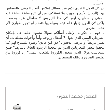
الأجساد.
إن كل الدول الكبرى تذيع عبر وسائل إعلامها أعداد الموتى والمصابين
بهذا (الرجز) الأليم والمهين، ولا تستنكف من أن تذيع ساعة بساعة عدد
الموتى والمصابين، ليس لأن هذا الفيروس لا سلطان عليه وحسب،
ولكن لأن الدول (دولها) لم تهتم بمواطنيها فتقدم أو تجهز طوارئ لأي
حدث مفترض.
يا قوم، يا حكومة الإنقاذ، أسألكم سؤالاً تجيبون عليه: هل بإمكان
الشرطي اليمني الذي يعول 7 أطفال وزوجة وأماً وأخوات مطلقات، أن
يصير مريضاً أو مرضى يدفعون "حق ابن هادي" رشوة للسماح لهم كيلا
يلحقوا ببعض المعزولين الذين لم يدفعوا الرشوة للحاق بأسرهم؟ فمن
سيحاسب هؤلاء الذين يبيعون الكورونا للشعب اليمني؟ إن كورونا يباع
بفلوس الضرورة. والله المستعان.
المصدر
محمد التعزي