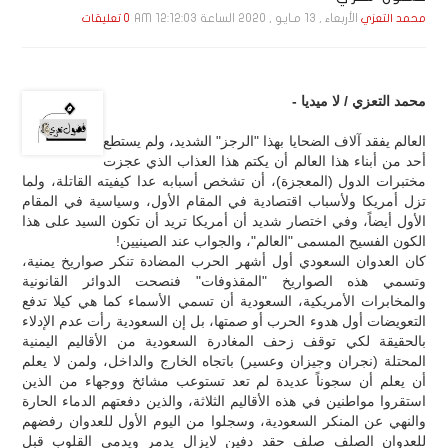
الأربعاء , 13 مـايـو , 2020 الساعة 12:12:03 AM
محمد التعزي
0 تعليقات
محمد التعزي / لا ميديا -
العالم يفقد آلاف الضحايا بهذا "الرجز" الشديد، ولم يستطع
أحد من أبناء هذا العالم أن يكتم هذا العذاب الذي عجزت
مختبرات الدول (المعجزة)، أن تشخص أسبابه عدا كيفيته القاتلة، ولما
تزل أمريكا ولأسباب اقتصادية في المقام الأول، وسياسية في المقام
الأول أيضاً، وفي اختصار شديد أن أمريكا تريد أن تكون السيد على هذا
الكون الفسيح المسمى "العالم"، والجواب عند الصينيين!
كان العدوان السعودي أول أشهر الحرب المضادة تنكر صواريخ يمنية،
وتسمي هذه الصواريخ "المقذوفات" فنصحت الدوائر القانونية
والمخابرات الأمريكية، السعودية أن تسمي الأسماء كما هي كيلا تدفع
التعويضات أول هدوء الحرب أو صمتها، بل إن السعودية رأت عدم الإدلاء
بالحقيقة لكي توقف زحف المغادرة السعودية من الأقاليم اليمنية
المحتلة (نجران وجيزان وعسير) باتجاه الخارج والداخل، ولمن لا يعلم
أن يعلم أن سجوناً عديدة لم تعد تستوعب مشائخ ووجهاء من الذين
استقروا مواطنين في هذه الأقاليم الثلاثة، والذين دفعتهم الدماء الحارة
والنهي عن المنكر السعودية، وسجلوا من اليوم الأول للعدوان رفضهم
للعدوان الصلف صلف حقد دفين لايزال يدمر ويدمي القلوب قبل