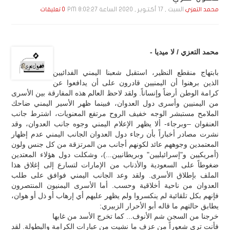
السبت , 17 أكـتـوبـر , 2020 الساعة 8:02:27 PM
محمد التعزي
0 تعليقات
محمد التعزي / لا ميديا -
بابتهاج منقطع النظير، استقبل شعبنا اليمني الفدائيين
الذين برهنوا أن اليمنيين قادرون على أن يدافعوا عن
كرامة الوطن أرضاً وإنساناً. ولقد لاحظ العالم هذه المفارقة بين الأسرى
من اليمنيين وأسرى دول العدوان، فبينما ظهر الأسير اليمني ضاحك
الملامح مستبشر الوجه خفيف الروح مرتفع المعنويات، اشترط جانب
العنفوان –وبرجاء- ألا يظهر الإعلام اليمني وجوه جانب العدوان، وقد
نشرت مصادر أخباراً بأن رجاء دول العدوان الجانب اليمني عدم إظهار
المعتمدين وجوههم عائد لكونهم أجانب من المرتزقة من كل جنس ولون
(أمريكيين و"إسرائيليين" وبريطانيين...)، وشكلت دول هؤلاء المعتدين
ضغوطاً على السعودية والأذناب من الإمارات لتسارع إلى إغلاق هذا
الملف بإطلاق الأسرى. ولقد وعد الجانب اليمني فوافق على طلب
العدوان من ناحية أخلاقية وحسب. أما الأسرى اليمنيون المنتصرون
فإنهم بكل تلقائية لم ينكسروا ولم يظهر عليهم أي إرهاب أو ذل أو هوان،
يطابق حالتهم ما قاله أبو الأحرار الزبيري:
خرجنا من السجن شم الأنوف... كما تخرج الأسد من غابها
فأنت ترى شعوراً من عزف ما نشيت من عبارات الكرامة والبطولة. لقد