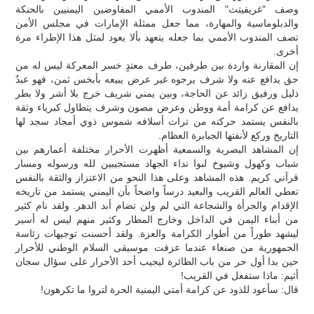
وصف "غريفيتث" المندوب الأممي المفاوضين اليمنيين بالحنكة
والدبلوماسية والمهارة، مما جعل ممثلة الإمارات في مجلس الأمن
تصف المندوب الأممي بما جعله يتعهد بألا يعود لمثل هذا الإطراء مرة
أخرى.
إن المقارنة واردة بين طرفين، طرف معتدٍ خسر المعركة ليس له من
حق يدافع عنه ولا شرف يرجوه غير عرض يبيعه بأبخس ثمن، فهو عبدٌ
ذليل ورفيق زائد عن الحاجة، وبين يمني شريف خرج بلا أشر ولا بطر
يدافع عن كرامة أمة ووطن وعرض مصون وشرف يتطاول كبرياء وثقة
بالنفس يستمد حركته من تراث أسلافه شموس ذوي أمجاد سجد لها
التاريخ وركع لأنفتها الجبابرة العظام.
إن المشاهد البصرية والسمعية أظهرت الأحرار مختلفة أعمارهم بين
شباب وكهول وشيوخ لبوا نداء الجهاد مستجيبين لله ورسوله ومسار
قرآني كريم. هذه المشاهد وعلى هذا النحو من الاعتزاز والثقة بالنفس
تعطي العالم القريب والبعيد درساً واضحاً بأن اليمني يستمد من تاريخه
الإقدام والجرأة والشجاعة التي لم ولن تضام أبد الدهر. ولقد نام كثير
من أبناء اليمن في الداخل وخارج المطار وكثير منهم ليس له أسير
ليشهد طوراً من أطوار الكرامة والعزة. ولقد أحسنت توجيهات رئاسة
الجمهورية من صنعاء عندما عزفت موسيقى السلام الوطني للأحرار
حين بدا أول حر من باب الطائرة ليجيب أحد الأحرار على سؤال سجان
أثيم: ماذا ستفعل في القريب!
قال: سأعود للذود عن كرامة أمتي اليمنية الحرة لتروا ما تكرهون!