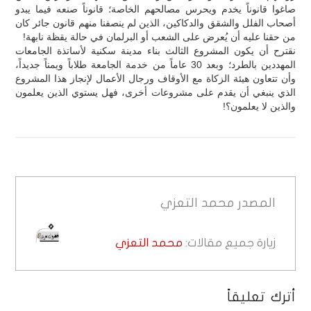
صاغوا قانوناً يخدم ويحرس مصالحهم الخاصة؛ قانوناً صنعه فيما يبدو
أصحاب الفلل والشقق والدكاكين، الذين لم ينصفنا منهم قانون جائر كان
من حقنا عليه أن يُعرض على الشعب أو البرلمان في حالة يقظة نابهة!
نقترح أن يكون المشروع الثالث بناء مدينة سكنية لأساتذة الجامعات
المهددين بالطرد؛ وبعد 30 عاماً من خدمة الجامعة طلاباً ويمناً جديداً،
وأن تتعاون هيئة الزكاة مع الأوقاف ورجال الأعمال لإنجاز هذا المشروع
الذي ينبغي أن يقدم على مشروعات أخرى، فهل يستوي الذين يعلمون
والذين لا يعلمون؟!
المصدر
محمد التعزي
زيارة جميع مقالات:
محمد التعزي
أترك تعليقاً