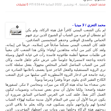
الجمعة , 4 نـوفـمـبـر , 2022 الساعة 6:59:44 PM
محمد التعزي
0 تعليقات
محمد التعزي / لا ميديا -
لم يكن الشعب اليمني كافراً قبل هيئة الزكاة، ولم يكن
أبو نشطان أو غيره من الشباب أو الشيوخ الذين نرى فيهم
الحماس والصدق الوطني وحدهم المتحمسين الصادقين،
فلقد كان الشعب اليمني مسلماً صادقاً في إسلامه، عريقاً في إيمانه،
ولقد كان كثير من أبنائه مجاهدين أوفياء؛ ولكن هذا الشعب كان مغيباً
في ظلمات صنعتها أنظمة طاغوتية فاسدة رأت في غيابة الجهل وسيلة
ناجحة وناجعة لاستمرارها جلوساً على عرش حكم جاهل فاسد، وكان
كثير من الشباب المناضل الصابر المخلص مجهولاً، بفعل سلطة كانت
ترى الرؤية المستقبلية والفعل الناجز عدواً يعصف بأحلامها الصادرة عن
رغبة جامحة في ادخار الثروة الأسطورية التي سلبتها من عَرَق الشعب
الكادح الفقير الذي يتلوى جوعاً وفقراً ومرضاً وموتاً.
نحن سعداء بما تبذله هيئة الزكاة من ميزات ومحاسن لا تنكر، لسفورها
حقيقة واضحة؛ ولكنا نحاول أن نبدي بعض تسديدات وتصويبات ليكون
العمل أكثر نفعاً، فلقد كتب في العرس الجماعي السابق ضرورة أن
يكون عزمنا الأول أن نبني في المقام الأول مدينة سكنية لهؤلاء الشباب
ليجدوا لهم وأزواجهم مأوى يسكنون فيه، والله يعلم ما يلاقي الذين
زوجتهم هيئة الزكاة وخلفوا بنين وبنات من اضطهاد المؤجرين، الذين