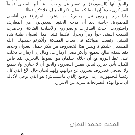
والحق أنها (السعودية) لم تقصر في واجب... فيا أيها الصحي قديماً
العسكري حديثاً إن القط كما يقال ينكر الجميل، فلا تكن قطاً!
ماذا يريد الهاربون في الرياض؟ لقد اشترت المرتزقة من أقاصي
المعمورة، خاصة بعد أن هرب الجنود السعوديون من المعارك،
واستوردت أحدث الطائرات والصواريخ والأسلحة الفتاكة، وحاصرت
الشعب اليمني جواً وبراً وبحراً. أفكلما فشل هذا العدوان طيلة هذه
السنين ارتفعت أصواتكم في سباب المملكة، وأنكرتم جميلها..! (الله
المستعان عليكم!). وليس هذا الخصروف من ينكر جميل العدوان وحده،
فقد سبقه صالح سميع، وأنكر فضل الإمارات، وقال إن الإمارات دخلت
على خط الثورة مع أن جلالة سلمان هو المنوط بالتحرير. لقد فاض
الكيل. يأتي جباري ليدلي بنفس التصريح، والحق أن لا جباري ولا سميع
ولا الصحي خصروف يعبرون عن ذواتهم، وإنهم لسان حال الأخ الذي كان
رئيساً للجمهورية، إنه الوضيع (الذي مايتسماش) هو الذي يوحي لأذياله
أن يدلوا بهذه التصريحات لمزيد من الابتزاز.
المصدر
محمد التعزي