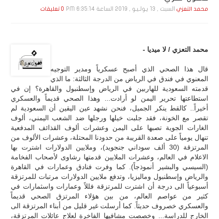
السبت , 13 يـولـيـو , 2019 الساعة 6:35:14 PM
محمد التعزي
0 تعليقات
محمد التعزي / لا ميديا -
قال هذا الصحي الذي أصبح عسكرياً ومدير التوجيه
المعنوي في فندق في الرياض من الدرجة الثالثة: ما الذي
قدمته السعودية للهاربين في الرياض وإسطنبول والقاهرة؟ إن في
استطاعتها تحرير اليمن لو أرادت... وهذا الصحي قديماً والعسكري
أخيراً.. كالقط ينكر الجميل، فنحن نشهد عين اليقين أن السعودية لم
تقصر مع الخونة، فقد جلبت خيلها ورجلها ضد الشعب اليمني، ألوف
الغارات الجوية تصبها على اليمن وعشرات ألوف القذائف المدفعية
تنهال يومياً على صعدة القريبة من حدودنا المحتلة، وعشرات الألوف من
المرتزقة (30 ألف سوداني جنجويد)، وملايين الدولارات اشترت بها
الاعلام في العالم، وعشرات الملايين قدمتها رشاوى لأصحاب الفخامة
(السيسي والبشير أنموذجاً). كما وفرت فنادق وعمارات في القاهرة
والرياض وإسطنبول وماليزيا، وتدفع ملايين الدولارات مرتبات للمرتزقة
أسبوعياً الى درجة أن اشترت للمرتزقة فللاً وعمارات واسثمارات في
كثير من عواصم العالم، من بين هؤلاء المرتزق الصحي قديماً
والعسكري خصروف حديثاً. كما أرسلت غير قليل من أبناء المرتزقة الى
الخارج للدراسة... وخصصت مشافيها الفاخرة لعلاج عائلات المرتزقة،